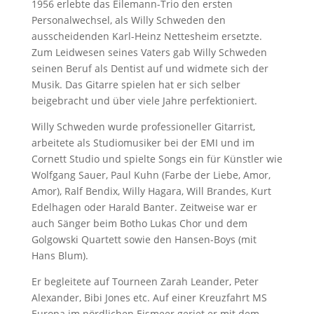
1956 erlebte das Eilemann-Trio den ersten
Personalwechsel, als Willy Schweden den
ausscheidenden Karl-Heinz Nettesheim ersetzte.
Zum Leidwesen seines Vaters gab Willy Schweden
seinen Beruf als Dentist auf und widmete sich der
Musik. Das Gitarre spielen hat er sich selber
beigebracht und über viele Jahre perfektioniert.
Willy Schweden wurde professioneller Gitarrist,
arbeitete als Studiomusiker bei der EMI und im
Cornett Studio und spielte Songs ein für Künstler wie
Wolfgang Sauer, Paul Kuhn (Farbe der Liebe, Amor,
Amor), Ralf Bendix, Willy Hagara, Will Brandes, Kurt
Edelhagen oder Harald Banter. Zeitweise war er
auch Sänger beim Botho Lukas Chor und dem
Golgowski Quartett sowie den Hansen-Boys (mit
Hans Blum).
Er begleitete auf Tourneen Zarah Leander, Peter
Alexander, Bibi Jones etc. Auf einer Kreuzfahrt MS
Europa im nördlichen Eismeer geriet er mit dem