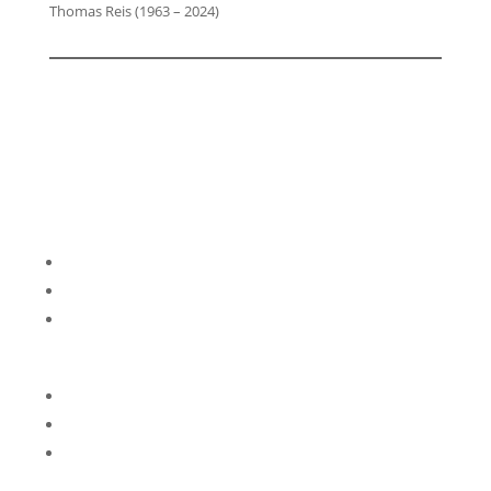
Thomas Reis (1963 – 2024)
Impressum
Datenschutzerklärung
Kontakt
Privatsphäre-Einstellungen ändern
Historie der Privatsphäre-Einstellungen
Einwilligungen widerrufen