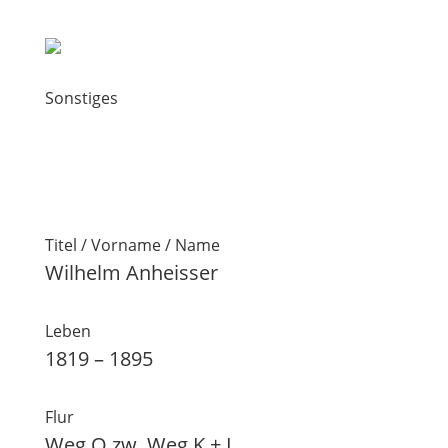
Sonstiges
Titel / Vorname / Name
Wilhelm Anheisser
Leben
1819 – 1895
Flur
Weg Q zw. Weg K + L