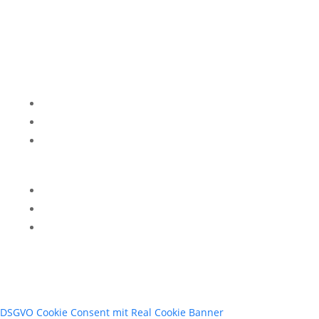
Impressum
Datenschutzerklärung
Kontakt
Privatsphäre-Einstellungen ändern
Historie der Privatsphäre-Einstellungen
Einwilligungen widerrufen
DSGVO Cookie Consent mit Real Cookie Banner