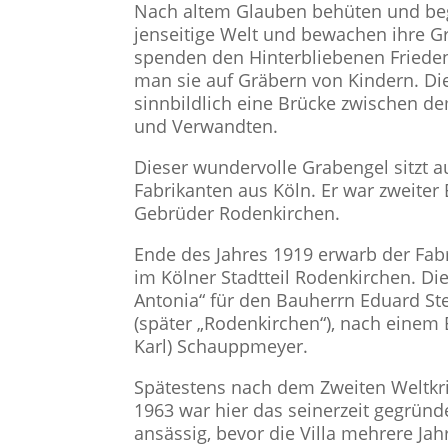
Nach altem Glauben behüten und begl
jenseitige Welt und bewachen ihre G
spenden den Hinterbliebenen Frieden
man sie auf Gräbern von Kindern. Di
sinnbildlich eine Brücke zwischen 
und Verwandten.
Dieser wundervolle Grabengel sitzt 
Fabrikanten aus Köln. Er war zweite
Gebrüder Rodenkirchen.
Ende des Jahres 1919 erwarb der Fabr
im Kölner Stadtteil Rodenkirchen. Di
Antonia“ für den Bauherrn Eduard St
(später „Rodenkirchen“), nach einem 
Karl) Schauppmeyer.
Spätestens nach dem Zweiten Weltkr
1963 war hier das seinerzeit gegründ
ansässig, bevor die Villa mehrere Jahr