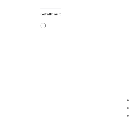
Gefällt mir:
Wird
geladen …
I
D
K