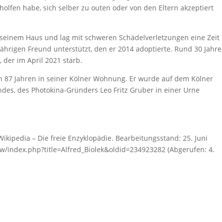
olfen habe, sich selber zu outen oder von den Eltern akzeptiert
n seinem Haus und lag mit schweren Schädelverletzungen eine Zeit
ährigen Freund unterstützt, den er 2014 adoptierte. Rund 30 Jahre
, der im April 2021 starb.
 von 87 Jahren in seiner Kölner Wohnung. Er wurde auf dem Kölner
ndes, des Photokina-Gründers Leo Fritz Gruber in einer Urne
: Wikipedia – Die freie Enzyklopädie. Bearbeitungsstand: 25. Juni
g/w/index.php?title=Alfred_Biolek&oldid=234923282 (Abgerufen: 4.