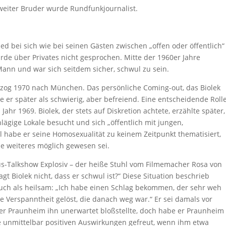
weiter Bruder wurde Rundfunkjournalist.
hied bei sich wie bei seinen Gästen zwischen „offen oder öffentlich“
urde über Privates nicht gesprochen. Mitte der 1960er Jahre
 Mann und war sich seitdem sicher, schwul zu sein.
 zog 1970 nach München. Das persönliche Coming-out, das Biolek
er später als schwierig, aber befreiend. Eine entscheidende Roll
ahr 1969. Biolek, der stets auf Diskretion achtete, erzählte später,
hlägige Lokale besucht und sich „öffentlich mit jungen,
habe er seine Homosexualität zu keinem Zeitpunkt thematisiert,
ne weiteres möglich gewesen sei.
s-Talkshow Explosiv – der heiße Stuhl vom Filmemacher Rosa von
 Biolek nicht, dass er schwul ist?“ Diese Situation beschrieb
 auch als heilsam: „Ich habe einen Schlag bekommen, der sehr weh
e Verspanntheit gelöst, die danach weg war.“ Er sei damals vor
er Praunheim ihn unerwartet bloßstellte, doch habe er Praunheim
e unmittelbar positiven Auswirkungen gefreut, wenn ihm etwa