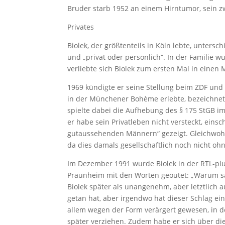
Bruder starb 1952 an einem Hirntumor, sein z
Privates
Biolek, der größtenteils in Köln lebte, untersc
und „privat oder persönlich“. In der Familie w
verliebte sich Biolek zum ersten Mal in einen
1969 kündigte er seine Stellung beim ZDF und
in der Münchener Bohème erlebte, bezeichnete 
spielte dabei die Aufhebung des § 175 StGB im J
er habe sein Privatleben nicht versteckt, einsc
gutaussehenden Männern“ gezeigt. Gleichwohl 
da dies damals gesellschaftlich noch nicht oh
Im Dezember 1991 wurde Biolek in der RTL-plu
Praunheim mit den Worten geoutet: „Warum sagt
Biolek später als unangenehm, aber letztlich
getan hat, aber irgendwo hat dieser Schlag ein
allem wegen der Form verärgert gewesen, in d
später verziehen. Zudem habe er sich über di