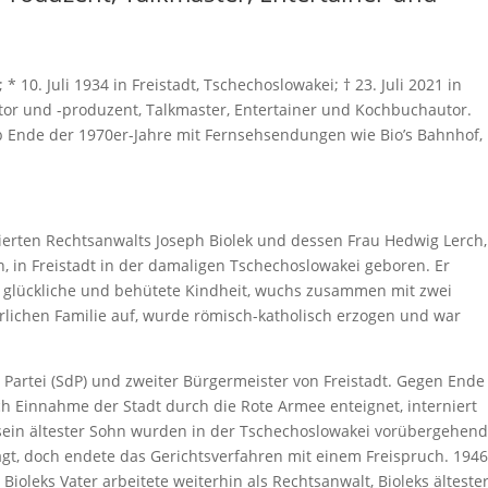
 * 10. Juli 1934 in Freistadt, Tschechoslowakei; † 23. Juli 2021 in
ator und -produzent, Talkmaster, Entertainer und Kochbuchautor.
ab Ende der 1970er-Jahre mit Fernsehsendungen wie Bio’s Bahnhof,
ierten Rechtsanwalts Joseph Biolek und dessen Frau Hedwig Lerch,
n, in Freistadt in der damaligen Tschechoslowakei geboren. Er
e glückliche und behütete Kindheit, wuchs zusammen mit zwei
lichen Familie auf, wurde römisch-katholisch erzogen und war
Partei (SdP) und zweiter Bürgermeister von Freistadt. Gegen Ende
h Einnahme der Stadt durch die Rote Armee enteignet, interniert
d sein ältester Sohn wurden in der Tschechoslowakei vorübergehen
t, doch endete das Gerichtsverfahren mit einem Freispruch. 194
Bioleks Vater arbeitete weiterhin als Rechtsanwalt, Bioleks älteste