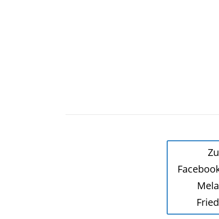
Zu
Faceboo
Mela
Frie