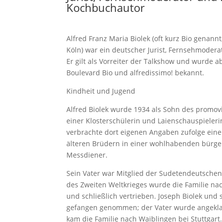
Kochbuchautor
Alfred Franz Maria Biolek (oft kurz Bio genannt;
Köln) war ein deutscher Jurist, Fernsehmoder
Er gilt als Vorreiter der Talkshow und wurde 
Boulevard Bio und alfredissimo! bekannt.
Kindheit und Jugend
Alfred Biolek wurde 1934 als Sohn des promov
einer Klosterschülerin und Laienschauspieleri
verbrachte dort eigenen Angaben zufolge ein
älteren Brüdern in einer wohlhabenden bürger
Messdiener.
Sein Vater war Mitglied der Sudetendeutschen 
des Zweiten Weltkrieges wurde die Familie nac
und schließlich vertrieben. Joseph Biolek un
gefangen genommen; der Vater wurde angeklag
kam die Familie nach Waiblingen bei Stuttgart. 