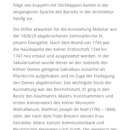
Folge von Kuppeln mit Stichkappen kamen in der
vergangenen Epoche des Barocks in der Architektur
häufig vor.
Die Stifter erwarben für die Ausstattung Mobiliar aus
der 1828/29 abgebrochenen Seminarkirche St.
Johann Evangelist. Nach dem Brand von 1743 war
die Hauskapelle des Kölner Erzbischofs 1744 bis
1747 neu erbaut und ausgestattet worden. In der
Säkularisation wurde dieser an der Südseite des
Kölner Domes gelegene Sakralbau zunächst als
Pfarrkirche aufgehoben und im Zuge der Freilegung
des Domes abgebrochen. Das wichtigste Stück der
Ausstattung war der Bischofsstuhl. Er ging in den
Besitz des Kaufmanns, Malers, Kunstsammlers und
ersten Konservators des Kölner Museums
Wallrafianum, Matthias Joseph de Noël (1782 – 1849),
über, der nach dem Tode Breuers dessen Frau
heiratete. Altäre, Kanzel, Kommunionbank und
Beichtstühle gelangten nach Sürth. Der Vergleich der