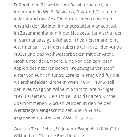
Fußboden in Travertin und Basalt erneuert, der
Innenraum in Weiß, Schwarz-, Rot- und Grautönen
gefasst und das Gestühl durch einen dunkleren
Anstrich der übrigen Innenausstattung angepasst.
Im Zusammenhang mit der Neugestaltung schuf der
in Sürth ansässige Bildhauer Theo Heiermann eine
Altarmensa (1971), den Tabernakel (1972), den Ambo
(1980) und das Weihwasserbecken mit der Arche
Noah unter der Empore. Eine von den zahllosen
Kopien des nazarenischen Kreuzweges von Josef
Ritter von Führich für St. Lorenz in Prag und für die
Altlerchenfelder Kirche in Wien (1844 – 1846) soll
den Kreuzweg von Wilhelm Schmitz- Steinkrüger
(1955) ersetzen. Die zum Teil aus der alten Kirche
übernommenen Glocken wurden in den beiden
Weltkriegen eingeschmolzen, die 1954 neu
gegossenen bilden den Akkord f-g-b-c.
Quellen Text: Seite „St. Johann Evangelist (Köln)“. In:
Wikipedia – Die freie Enzyklopädie.