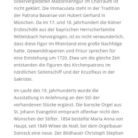
silbervergoldeten Madonnenfigur im Chorraum ist
nicht geklärt. Die Immaculata steht in der Tradition
der Patrona Bavariae von Hubert Gerhard in
München. Da im 17. und 18. Jahrhundert die Kölner
Erzbischöfe aus der bayrischen Herrscherfamilie
Wittelsbach hervorgingen, ist es nicht verwunderlich,
dass diese Figur im Rheinland eine große Nachfolge
hatte. Gewanddraperien und Frisur sprechen für
eine Entstehung um 1720. Etwa um die gleiche Zeit
entstanden die Figuren des Kirchenpatrons im
nördlichen Seitenschiff und der Kruzifixus in der
Sakristei.
Im Laufe des 19. Jahrhunderts wurde die
Ausstattung in Anlehnung an den Stil der
vorhandenen Stücke ergänzt. Die barocke Orgel aus
St. Johann Evangelist entsprach offenbar nicht den
Wünschen der Stifter. 1854 bestellte Maria Anna von
Haupt, seit 1849 Witwe de Noël, bei dem Orgelbauer
Sonreck eine neue. Der Bildhauer Christoph Stephan