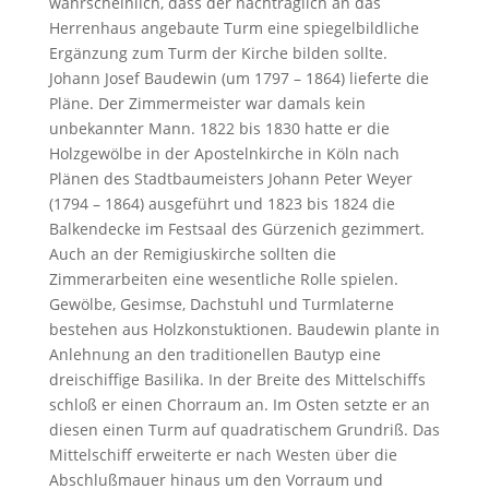
wahrscheinlich, dass der nachträglich an das
Herrenhaus angebaute Turm eine spiegelbildliche
Ergänzung zum Turm der Kirche bilden sollte.
Johann Josef Baudewin (um 1797 – 1864) lieferte die
Pläne. Der Zimmermeister war damals kein
unbekannter Mann. 1822 bis 1830 hatte er die
Holzgewölbe in der Apostelnkirche in Köln nach
Plänen des Stadtbaumeisters Johann Peter Weyer
(1794 – 1864) ausgeführt und 1823 bis 1824 die
Balkendecke im Festsaal des Gürzenich gezimmert.
Auch an der Remigiuskirche sollten die
Zimmerarbeiten eine wesentliche Rolle spielen.
Gewölbe, Gesimse, Dachstuhl und Turmlaterne
bestehen aus Holzkonstuktionen. Baudewin plante in
Anlehnung an den traditionellen Bautyp eine
dreischiffige Basilika. In der Breite des Mittelschiffs
schloß er einen Chorraum an. Im Osten setzte er an
diesen einen Turm auf quadratischem Grundriß. Das
Mittelschiff erweiterte er nach Westen über die
Abschlußmauer hinaus um den Vorraum und