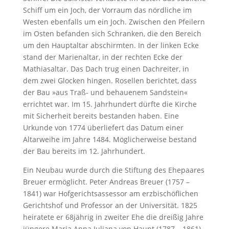
Schiff um ein Joch, der Vorraum das nördliche im
Westen ebenfalls um ein Joch. Zwischen den Pfeilern
im Osten befanden sich Schranken, die den Bereich
um den Hauptaltar abschirmten. In der linken Ecke
stand der Marienaltar, in der rechten Ecke der
Mathiasaltar. Das Dach trug einen Dachreiter, in
dem zwei Glocken hingen. Rosellen berichtet, dass
der Bau »aus Traß- und behauenem Sandstein«
errichtet war. Im 15. Jahrhundert dürfte die Kirche
mit Sicherheit bereits bestanden haben. Eine
Urkunde von 1774 überliefert das Datum einer
Altarweihe im Jahre 1484. Möglicherweise bestand
der Bau bereits im 12. Jahrhundert.
Ein Neubau wurde durch die Stiftung des Ehepaares
Breuer ermöglicht. Peter Andreas Breuer (1757 –
1841) war Hofgerichtsassessor am erzbischöflichen
Gerichtshof und Professor an der Universität. 1825
heiratete er 68jährig in zweiter Ehe die dreißig Jahre
jüngere Maria Anna Juliana von Haupt (1787 – 1861).