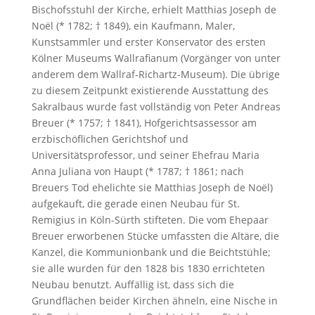
Bischofsstuhl der Kirche, erhielt Matthias Joseph de
Noël (* 1782; † 1849), ein Kaufmann, Maler,
Kunstsammler und erster Konservator des ersten
Kölner Museums Wallrafianum (Vorgänger von unter
anderem dem Wallraf-Richartz-Museum). Die übrige
zu diesem Zeitpunkt existierende Ausstattung des
Sakralbaus wurde fast vollständig von Peter Andreas
Breuer (* 1757; † 1841), Hofgerichtsassessor am
erzbischöflichen Gerichtshof und
Universitätsprofessor, und seiner Ehefrau Maria
Anna Juliana von Haupt (* 1787; † 1861; nach
Breuers Tod ehelichte sie Matthias Joseph de Noël)
aufgekauft, die gerade einen Neubau für St.
Remigius in Köln-Sürth stifteten. Die vom Ehepaar
Breuer erworbenen Stücke umfassten die Altäre, die
Kanzel, die Kommunionbank und die Beichtstühle;
sie alle wurden für den 1828 bis 1830 errichteten
Neubau benutzt. Auffällig ist, dass sich die
Grundflächen beider Kirchen ähneln, eine Nische in