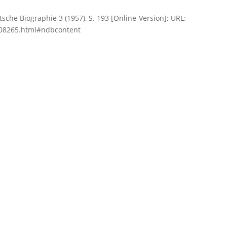
utsche Biographie 3 (1957), S. 193 [Online-Version]; URL:
708265.html#ndbcontent