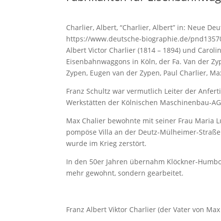
Charlier, Albert, “Charlier, Albert” in: Neue De
https://www.deutsche-biographie.de/pnd1357
Albert Victor Charlier (1814 – 1894) und Caroli
Eisenbahnwaggons in Köln, der Fa. Van der Zyp
Zypen, Eugen van der Zypen, Paul Charlier, Ma
Franz Schultz war vermutlich Leiter der Anfer
Werkstätten der Kölnischen Maschinenbau-AG
Max Chalier bewohnte mit seiner Frau Maria Lu
pompöse Villa an der Deutz-Mülheimer-Straße. 
wurde im Krieg zerstört.
In den 50er Jahren übernahm Klöckner-Humbol
mehr gewohnt, sondern gearbeitet.
Franz Albert Viktor Charlier (der Vater von Max