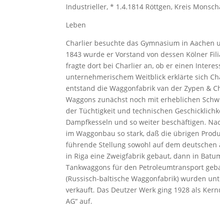
Industrieller, * 1.4.1814 Röttgen, Kreis Monsc
Leben
Charlier besuchte das Gymnasium in Aachen und 
1843 wurde er Vorstand von dessen Kölner Fil
fragte dort bei Charlier an, ob er einen Inter
unternehmerischem Weitblick erklärte sich Cha
entstand die Waggonfabrik van der Zypen & Cha
Waggons zunächst noch mit erheblichen Schw
der Tüchtigkeit und technischen Geschicklichk
Dampfkesseln und so weiter beschäftigen. Nac
im Waggonbau so stark, daß die übrigen Produ
führende Stellung sowohl auf dem deutschen a
in Riga eine Zweigfabrik gebaut, dann in Batu
Tankwaggons für den Petroleumtransport geba
(Russisch-baltische Waggonfabrik) wurden unte
verkauft. Das Deutzer Werk ging 1928 als Ke
AG“ auf.