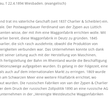
hau, † 22.4.1894 Wiesbaden. (evangelisch)
trat ins väterliche Geschäft (seit 1837 Charlier & Scheibler) ein.
iale. Der Postwagenbauer Ferdinand van der Zypen aus Lüttich
essenten wisse, der mit ihm eine Waggonfabrik errichten wolle. Mit
rlier bereit, diese Waggonfabrik in Deutz zu gründen. 1845
rlier, die sich rasch ausdehnte, obwohl die Produktion von
ierigkeiten verbunden war. Das Unternehmen konnte sich dank
eit seiner Leitung auch mit der Herstellung von Maschinen,
h Fertigstellung der Bahn im Rheinland wurde die Beschäftigung
ktionszweige aufgegeben wurden. Es gelang in der Folgezeit, eine
ls auch auf dem internationalen Markt zu erringen. 1869 wurde
m am Schwarzen Meer eine weitere Filialfabrik errichtet, wo
ut wurden. Die russischen Fabriken von van der Zypen & Charlier
r dem Druck der russischen Zollpolitik 1890 an eine russische AG
rnunternehmen in der „Vereinigte Westdeutsche Waggonfabriken