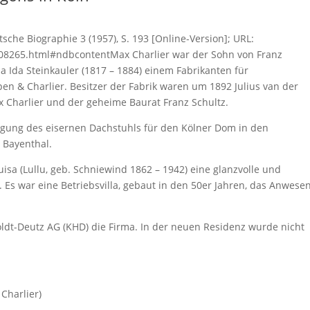
utsche Biographie 3 (1957), S. 193 [Online-Version]; URL:
08265.html#ndbcontentMax Charlier war der Sohn von Franz
na Ida Steinkauler (1817 – 1884) einem Fabrikanten für
en & Charlier. Besitzer der Fabrik waren um 1892 Julius van der
x Charlier und der geheime Baurat Franz Schultz.
tigung des eisernen Dachstuhls für den Kölner Dom in den
 Bayenthal.
isa (Lullu, geb. Schniewind 1862 – 1942) eine glanzvolle und
Es war eine Betriebsvilla, gebaut in den 50er Jahren, das Anwese
dt-Deutz AG (KHD) die Firma. In der neuen Residenz wurde nicht
 Charlier)