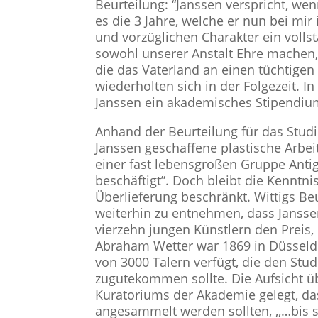
Beurteilung: “Janssen verspricht, wen
es die 3 Jahre, welche er nun bei mir 
und vorzüglichen Charakter ein volls
sowohl unserer Anstalt Ehre machen,
die das Vaterland an einen tüchtigen
wiederholten sich in der Folgezeit. 
Janssen ein akademisches Stipendiu
Anhand der Beurteilung für das Studi
Janssen geschaffene plastische Arbeit 
einer fast lebensgroßen Gruppe Ant
beschäftigt”. Doch bleibt die Kenntni
Überlieferung beschränkt. Wittigs Be
weiterhin zu entnehmen, dass Janssen
vierzehn jungen Künstlern den Preis,
Abraham Wetter war 1869 in Düsseldor
von 3000 Talern verfügt, die den St
zugutekommen sollte. Die Aufsicht üb
Kuratoriums der Akademie gelegt, das 
angesammelt werden sollten, ,,…bis s