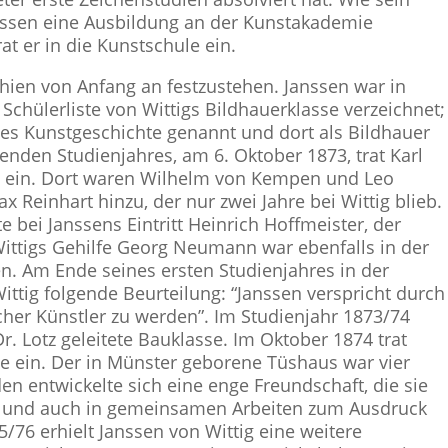
anssen eine Ausbildung an der Kunstakademie
at er in die Kunstschule ein.
hien von Anfang an festzustehen. Janssen war in
Schülerliste von Wittigs Bildhauerklasse verzeichnet;
hes Kunstgeschichte genannt und dort als Bildhauer
enden Studienjahres, am 6. Oktober 1873, trat Karl
se ein. Dort waren Wilhelm von Kempen und Leo
 Reinhart hinzu, der nur zwei Jahre bei Wittig blieb.
e bei Janssens Eintritt Heinrich Hoffmeister, der
Wittigs Gehilfe Georg Neumann war ebenfalls in der
n. Am Ende seines ersten Studienjahres in der
ittig folgende Beurteilung: “Janssen verspricht durch
icher Künstler zu werden”. Im Studienjahr 1873/74
r. Lotz geleitete Bauklasse. Im Oktober 1874 trat
se ein. Der in Münster geborene Tüshaus war vier
den entwickelte sich eine enge Freundschaft, die sie
nd und auch in gemeinsamen Arbeiten zum Ausdruck
76 erhielt Janssen von Wittig eine weitere