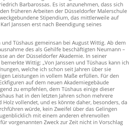
riedrich Barbarossas. Es ist anzunehmen, dass sich
den früheren Arbeiten der Düsseldorfer Malerschule
e zweckgebundene Stipendium, das mittlerweile auf
Karl Janssen erst nach Beendigung seines
n und Tüshaus gemeinsan bei August Wittig. Ab dem
 Ausnahme des als Gehilfe beschäftigten Neumann –
asse an der Düsseldorfer Akademie. In seiner
 bemerkte Wittig: „Von Janssen und Tüshaus kann ic
nungen, welche ich schon seit Jahren über sie
igen Leistungen in vollem Maße erfüllen. Für den
er Eckfiguren auf dem neuen Akademiegebäude
ngend zu empfehlen, dem Tüshaus einige dieser
shaus hat in den letzten Jahren schon mehrere
 Holz vollendet, und es könnte daher, besonders, da
urchführen würde, kein Zweifel über das Gelingen
augenblicklich mit einem anderen ehrenvollen
 für vorgenannten Zweck zur Zeit nicht in Vorschlag