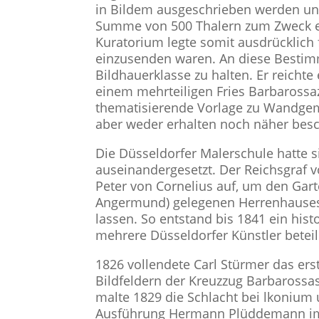
in Bildem ausgeschrieben werden und 
Summe von 500 Thalern zum Zweck ei
Kuratorium legte somit ausdrücklich
einzusenden waren. An diese Bestimm
Bildhauerklasse zu halten. Er reichte
einem mehrteiligen Fries Barbarossaz
thematisierende Vorlage zu Wandgem
aber weder erhalten noch näher besc
Die Düsseldorfer Malerschule hatte 
auseinandergesetzt. Der Reichsgraf 
Peter von Cornelius auf, um den Gart
Angermund) gelegenen Herrenhauses
lassen. So entstand bis 1841 ein his
mehrere Düsseldorfer Künstler beteil
1826 vollendete Carl Stürmer das ers
Bildfeldern der Kreuzzug Barbarossas 
malte 1829 die Schlacht bei lkonium
Ausführung Hermann Plüddemann im J