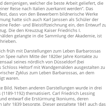
demjenigen, welcher die beste Arbeit geliefert, die
ner Reise nach Italien zuerkannt werden“. Das
 fest, dass von den Bewerbern bildnerische Werke
ung hatte sich auch Karl Janssen als Schüler der
 eine Feder- und Bleistiftzeichnung ein, den Entwurf z
ug. Die den Kreuzzug Kaiser Friedrichs I.
älden gelangte in die Sammlung der Akademie, ist
hrieben.
sich früh mit Darstellungen zum Leben Barbarossas
von Spee nahm Mitte der 1820er Jahre Kontakte zu
ensaal seines nördlich von Düsseldorf (bei
 Schloss Heltorf mit Wandgemälden ausgestalten zu
torischer Zyklus zum Leben Barbarossas, an dem
igt waren.
te Bild. Neben anderen Darstellungen wurde in drei
(1189-1192) thematisiert. Carl Friedrich Lessing
 und entwarf die Erstürmung lkoniums, deren
ahr 1839 besorgte. Dieser gestaltete 1841 auch das