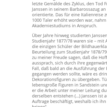
letzte Gemälde des Zyklus, den Tod F
Janssen in seinem Barbarossazug an 
orientierte. Das für eine Italienreis
1000 Taler erhöht worden war, nahm 
Akademiestudiums in Anspruch.
Über Jahre hinweg studierten Jansse
Studienjahr 1877/78 waren sie – mit
die einzigen Schüler der Bildhauerkl
Beurteilung zum Studienjahr 1878/79
zu meiner Freude sagen, daß die Hoff
aussprach, sich durch ihre gegenwärt
Fall, daß bald an die Ausführung d
gegangen werden sollte, wäre es dri
Dekorationsfiguren zu übergeben. Tü
lebensgroße Figuren in Sandstein und
er die Arbeit unter meiner Leitung d
derselben entstehen (…) Janssen ist 
Auftrage beschäftigt, weshalb ich ihn
bringe”