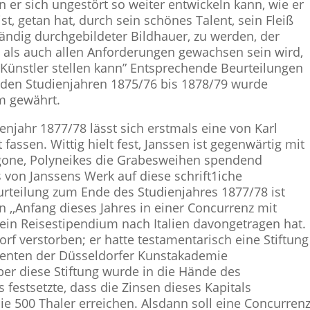
n er sich ungestört so weiter entwickeln kann, wie er
ist, getan hat, durch sein schönes Talent, sein Fleiß
tändig durchgebildeter Bildhauer, zu werden, der
 als auch allen Anforderungen gewachsen sein wird,
 Künstler stellen kann” Entsprechende Beurteilungen
In den Studienjahren 1875/76 bis 1878/79 wurde
m gewährt.
enjahr 1877/78 lässt sich erstmals eine von Karl
fassen. Wittig hielt fest, Janssen ist gegenwärtig mit
igone, Polyneikes die Grabesweihen spendend
s von Janssens Werk auf diese schrift1iche
urteilung zum Ende des Studienjahres 1877/78 ist
 ,,Anfang dieses Jahres in einer Concurrenz mit
 ein Reisestipendium nach Italien davongetragen hat.
f verstorben; er hatte testamentarisch eine Stiftung
udenten der Düsseldorfer Kunstakademie
er diese Stiftung wurde in die Hände des
festsetzte, dass die Zinsen dieses Kapitals
ie 500 Thaler erreichen. Alsdann soll eine Concurren