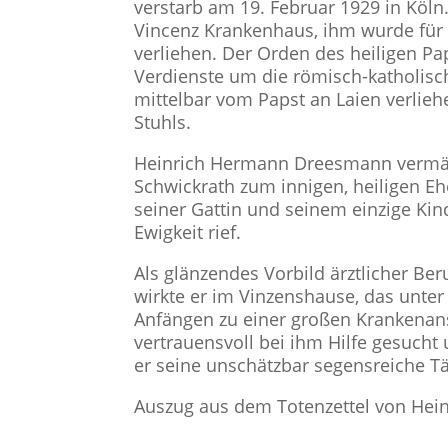
verstarb am 19. Februar 1929 in Köl
Vincenz Krankenhaus, ihm wurde für 
verliehen. Der Orden des heiligen Pap
Verdienste um die römisch-katholisc
mittelbar vom Papst an Laien verlieh
Stuhls.
Heinrich Hermann Dreesmann vermähl
Schwickrath zum innigen, heiligen Eh
seiner Gattin und seinem einzige Kind
Ewigkeit rief.
Als glänzendes Vorbild ärztlicher Be
wirkte er im Vinzenshause, das unter
Anfängen zu einer großen Krankenan
vertrauensvoll bei ihm Hilfe gesucht 
er seine unschätzbar segensreiche Tät
Auszug aus dem Totenzettel von He