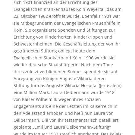
sich 1901 finanziell an der Errichtung des
Evangelischen Krankenhauses Köln-Weyertal, das am
22. Oktober 1902 eröffnet wurde. Ebenfalls 1901 war
sie Mitbegründerin der Evangelischen Frauenhilfe in
Köln. Sie organisierte Spenden und Stiftungen zur
Errichtung von Kinderhorten, Kinderkrippen und
Schwesternheimen. Die Geschäftsleitung der von ihr
gegründeten Stiftung obliegt heute dem
Evangelischen Stadtverband Köln. 1906 wurde sie
wieder deutsche Staatsbürgerin. Nach dem Tode
ihres zuletzt verbliebenen Sohnes spendete sie auf
Anregung von Königin Auguste Viktoria deren
Stiftung für das Auguste-Viktoria-Hospital (Jerusalem)
eine Million Mark. Laura Oelbermann wurde 1918
von Kaiser Wilhelm II. wegen ihres sozialen
Engagements als eine der Letzten im Kaiserreich in
den Adelsstand erhoben und hieß nun Laura von
Oelbermann. Die von ihr testamentarisch detailliert
geplante „Emil und Laura Oelbermann-Stiftung“
wurde im Januar 1930 staatlich anerkannt. Das Palais