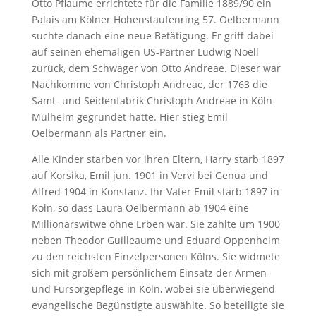
Otto Pflaume errichtete für die Familie 1889/90 ein
Palais am Kölner Hohenstaufenring 57. Oelbermann
suchte danach eine neue Betätigung. Er griff dabei
auf seinen ehemaligen US-Partner Ludwig Noell
zurück, dem Schwager von Otto Andreae. Dieser war
Nachkomme von Christoph Andreae, der 1763 die
Samt- und Seidenfabrik Christoph Andreae in Köln-
Mülheim gegründet hatte. Hier stieg Emil
Oelbermann als Partner ein.
Alle Kinder starben vor ihren Eltern, Harry starb 1897
auf Korsika, Emil jun. 1901 in Vervi bei Genua und
Alfred 1904 in Konstanz. Ihr Vater Emil starb 1897 in
Köln, so dass Laura Oelbermann ab 1904 eine
Millionärswitwe ohne Erben war. Sie zählte um 1900
neben Theodor Guilleaume und Eduard Oppenheim
zu den reichsten Einzelpersonen Kölns. Sie widmete
sich mit großem persönlichem Einsatz der Armen-
und Fürsorgepflege in Köln, wobei sie überwiegend
evangelische Begünstigte auswählte. So beteiligte sie