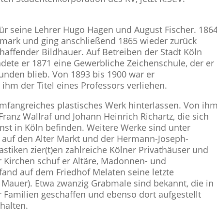
ür seine Lehrer Hugo Hagen und August Fischer. 186
emark und ging anschließend 1865 wieder zurück
schaffender Bildhauer. Auf Betreiben der Stadt Köln
dete er 1871 eine Gewerbliche Zeichenschule, der er
bunden blieb. Von 1893 bis 1900 war er
ihm der Titel eines Professors verliehen.
mfangreiches plastisches Werk hinterlassen. Von ih
anz Wallraf und Johann Heinrich Richartz, die sich
t in Köln befinden. Weitere Werke sind unter
auf den Alter Markt und der Hermann-Joseph-
tiken zier(t)en zahlreiche Kölner Privathäuser und
 Kirchen schuf er Altäre, Madonnen- und
fand auf dem Friedhof Melaten seine letzte
nd Mauer). Etwa zwanzig Grabmale sind bekannt, die in
 Familien geschaffen und ebenso dort aufgestellt
halten.