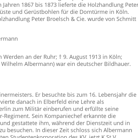
n Jahren 1867 bis 1873 lieferte die Holzhandlung Pete
üste und Gerüstbohlen für die Domtürme in Köln.
Holzhandlung Peter Broelsch & Cie. wurde von Schmitt
bermann
 Werden an der Ruhr; † 9. August 1913 in Köln;
h Wilhelm Albermann) war ein deutscher Bildhauer.
nermeisters. Er besuchte bis zum 16. Lebensjahr die
ierte danach in Elberfeld eine Lehre als
rlin zum Militär einberufen und erfüllte seine
er-Regiment. Sein Kompaniechef erkannte die
nd gestattete ihm, während der Dienstzeit und in
zu besuchen. In dieser Zeit schloss sich Albermann
ten Studentenkorporation des KV, jetzt K.St.V.