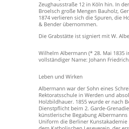
Zeughausstraße 12 in Köln hin. In de
Broelsch große Mengen Bauholz, Ger
1874 verlieren sich die Spuren, die 
& Bender übernommen.
Die Grabstätte ist signiert mit W. Al
Wilhelm Albermann (* 28. Mai 1835 in
vollständiger Name: Johann Friedric
Leben und Wirken
Albermann war der Sohn eines Schrei
Rektoratsschule in Werden und absolv
Holzbildhauer. 1855 wurde er nach Be
Dienstpflicht beim 2. Garde-Grenadi
künstlerische Begabung Albermanns u
Uniform die Berliner Kunstakademie 
dem Katholischen Leseverein, der ers