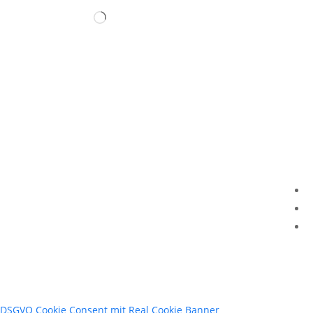
Wird
geladen …
I
D
K
DSGVO Cookie Consent mit Real Cookie Banner