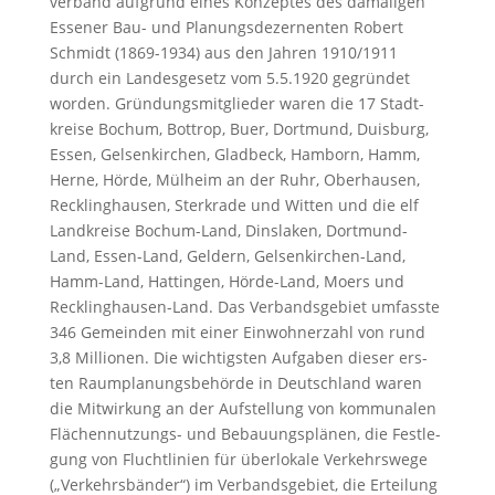
ver­band auf­grund ei­nes Kon­zep­tes des da­ma­li­gen
Es­se­ner Bau- und Pla­nungs­de­zer­nen­ten Ro­bert
Schmidt (1869-1934) aus den Jah­ren 1910/1911
durch ein Lan­des­ge­setz vom 5.5.1920 ge­grün­det
wor­den. Grün­dungs­mit­glie­der wa­ren die 17 Stadt­
krei­se Bo­chum, Bot­trop, Buer, Dort­mund, Duis­burg,
Es­sen, Gel­sen­kir­chen, Glad­beck, Ham­born, Hamm,
Her­ne, Hör­de, Mül­heim an der Ruhr, Ober­hau­sen,
Reckling­hau­sen, Sterk­ra­de und Wit­ten und die elf
Land­krei­se Bo­chum-Land, Dins­la­ken, Dort­mund-
Land, Es­sen-Land, Gel­dern, Gel­sen­kir­chen-Land,
Hamm-Land, Hat­tin­gen, Hör­de-Land, Mo­ers und
Reck­ling­hau­sen-Land. Das Ver­bands­ge­biet um­fass­te
346 Ge­mein­den mit ei­ner Ein­woh­ner­zahl von rund
3,8 Mil­lio­nen. Die wich­tigs­ten Auf­ga­ben die­ser ers­
ten Raum­pla­nungs­be­hör­de in Deutsch­land wa­ren
die Mit­wir­kung an der Auf­stel­lung von kom­mu­na­len
Flä­chen­nut­zungs- und Be­bau­ungs­plä­nen, die Fest­le­
gung von Flucht­li­ni­en für über­lo­ka­le Ver­kehrs­we­ge
(„Ver­kehrs­bän­der“) im Ver­bands­ge­biet, die Er­tei­lung