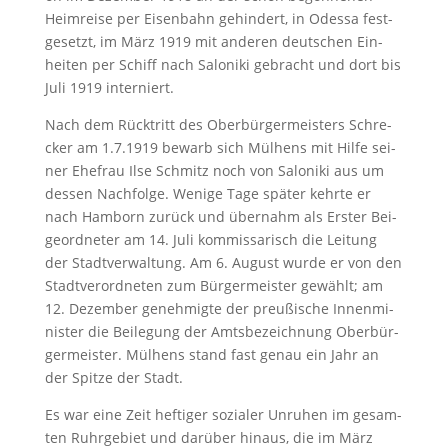
Heim­rei­se per Ei­sen­bahn gehin­dert, in Odes­sa fest­
ge­setzt, im März 1919 mit an­de­ren deut­schen Ein­
hei­ten per Schiff nach Saloni­ki ge­bracht und dort bis
Ju­li 1919 in­ter­niert.
Nach dem Rück­tritt des Ober­bür­ger­meis­ters Schre­
cker am 1.7.1919 be­warb sich Mül­hens mit Hil­fe sei­
ner Ehe­frau Il­se Schmitz noch von Sa­lo­ni­ki aus um
des­sen Nach­fol­ge. We­ni­ge Ta­ge spä­ter kehr­te er
nach Ham­born zu­rück und über­nahm als Ers­ter Bei­
ge­ord­ne­ter am 14. Ju­li kom­mis­sa­risch die Lei­tung
der Stadt­ver­wal­tung. Am 6. Au­gust wur­de er von den
Stadt­ver­ord­ne­ten zum Bür­ger­meis­ter ge­wählt; am
12. De­zem­ber ge­neh­mig­te der preu­ßi­sche In­nen­mi­
nis­ter die Bei­le­gung der Amts­be­zeich­nung Ober­bür­
ger­meis­ter. Mül­hens stand fast ge­nau ein Jahr an
der Spit­ze der Stadt.
Es war ei­ne Zeit hef­ti­ger so­zia­ler Un­ru­hen im ge­sam­
ten Ruhr­ge­biet und dar­über hin­aus, die im März