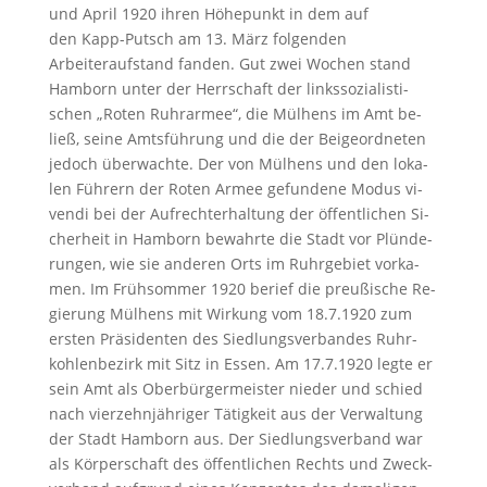
und April 1920 ih­ren Hö­he­punkt in dem auf
den Kapp-Putsch am 13. März fol­gen­den
Arbeiteraufstand fan­den. Gut zwei Wo­chen stand
Ham­born un­ter der Herr­schaft der links­so­zia­lis­ti­
schen „Ro­ten Ruhr­ar­mee“, die Mül­hens im Amt be­
ließ, sei­ne Amts­füh­rung und die der Bei­ge­ord­ne­ten
je­doch über­wach­te. Der von Mül­hens und den lo­ka­
len Füh­rern der Ro­ten Ar­mee ge­fun­de­ne Modus vi­
ven­di bei der Auf­recht­er­hal­tung der öf­fent­li­chen Si­
cher­heit in Ham­born be­wahr­te die Stadt vor Plün­de­
run­gen, wie sie an­de­ren Orts im Ruhr­ge­biet vor­ka­
men. Im Früh­som­mer 1920 be­rief die preußi­sche Re­
gie­rung Mül­hens mit Wir­kung vom 18.7.1920 zum
ers­ten Prä­si­den­ten des Siedlungsverban­des Ruhr­
koh­len­be­zirk mit Sitz in Es­sen. Am 17.7.1920 leg­te er
sein Amt als Oberbürger­meis­ter nie­der und schied
nach vier­zehn­jäh­ri­ger Tä­tig­keit aus der Ver­wal­tung
der Stadt Ham­born aus. Der Sied­lungs­ver­band war
als Kör­per­schaft des öf­fent­li­chen Rechts und Zweck­