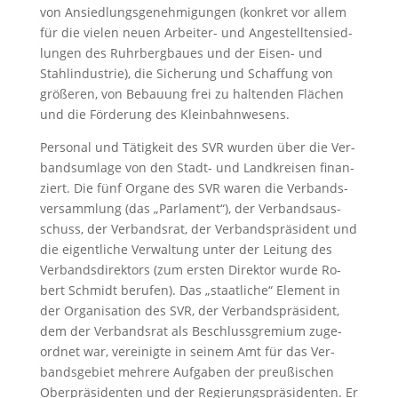
von An­sied­lungs­ge­neh­mi­gun­gen (kon­kret vor al­lem
für die vie­len neu­en Ar­bei­ter- und An­ge­stell­ten­sied­
lun­gen des Ruhr­berg­bau­es und der Ei­sen- und
Stahl­in­dus­trie), die Si­che­rung und Schaf­fung von
grö­ße­ren, von Be­bau­ung frei zu hal­ten­den Flä­chen
und die För­de­rung des Kleinbahnwe­sens.
Per­so­nal und Tä­tig­keit des SVR wur­den über die Ver­
bands­um­la­ge von den Stadt- und Land­krei­sen finan­
ziert. Die fünf Or­ga­ne des SVR wa­ren die Ver­bands­
ver­samm­lung (das „Par­la­men­t“), der Verbands­aus­
schuss, der Ver­bands­rat, der Ver­bands­prä­si­dent und
die ei­gent­li­che Ver­wal­tung un­ter der Lei­tung des
Ver­bands­di­rek­tors (zum ers­ten Di­rek­tor wur­de Ro­
bert Schmidt be­ru­fen). Das „staatliche“ Ele­ment in
der Or­ga­ni­sa­ti­on des SVR, der Ver­bands­prä­si­dent,
dem der Ver­bands­rat als Be­schluss­gre­mi­um zu­ge­
ord­net war, ver­ei­nig­te in sei­nem Amt für das Ver­
bands­ge­biet meh­re­re Aufgaben der preu­ßi­schen
Ober­prä­si­den­ten und der Re­gie­rungs­prä­si­den­ten. Er