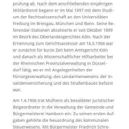
prü­fung ab. Nach dem an­schlie­ßen­den ein­jäh­ri­gen
Mi­li­tär­dienst be­gann er im Mai 1897 mit dem Stu­di­
um der Rechts­wis­sen­schaft an den Uni­ver­si­tä­ten
Frei­burg im Breis­gau, Mün­chen un­d Bonn. Sei­ne Re­
fe­ren­dar-Sta­tio­nen ab­sol­vier­te er seit Ok­to­ber 1899
im Be­zirk des Ober­lan­des­ge­rich­tes Köln. Nach der
Er­nen­nung zum Ge­richt­s­as­ses­sor am 16.5.1904 war
er zunächst für kur­ze Zeit beim Amts­ge­richt Köln
und da­nach als Wis­sen­schaft­li­cher Hilfs­ar­bei­ter bei
der Rhei­ni­schen Pro­vin­zi­al­ver­wal­tung in Düs­sel­
dorf tä­tig, wo er mit An­ge­le­gen­hei­ten der
Fürsorgeverwaltung, des Land­ar­men­we­sens, der In­
va­li­den­ver­si­che­rung und des Stra­ßen­bau­es be­fasst
war.
Am 1.4.1906 trat Mül­hens als be­sol­de­ter ju­ris­ti­scher
Bei­ge­ord­ne­ter in die Ver­wal­tung der Ge­mein­de und
Bür­ger­meis­te­rei Ham­born ein. Zu sei­nen ers­ten Auf­
ga­ben ge­hör­te die Neu­ord­nung des kommuna­len
Steu­er­we­sens. Mit Bür­ger­meis­ter Fried­rich Schre­