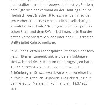
pe in­stal­lier­te er ei­nen Feu­er­wach­dienst. Au­ßer­dem
be­tei­lig­te sich der Ver­band an der Pla­nung für ei­ne
rhei­nisch-west­fä­li­sche „Städ­te­schnell­bahn“, zu de­
ren Vor­be­rei­tung 1923 ei­ne Studiengesellschaft ge­
grün­det wur­de. En­de 1924 be­gann der vom preu­ßi­
schen Staat und dem SVR selbst fi­nan­zier­te Bau der
ers­ten Ver­bands­stra­ßen, dar­un­ter der 1932 fer­tig ge­
stell­te (alte) Ruhrschnell­weg.
In Mül­hens letz­ten Le­bens­jah­ren litt er an ei­ner fort­
ge­schrit­te­nen Lun­gen­krank­heit, de­ren An­fän­ge er
sich wäh­rend des Krie­ges im Fel­de zu­ge­zo­gen hat­te.
Am 14.3.1926 starb er, den­noch un­er­war­tet, in
Schöm­berg im Schwarz­wald, wo er sich zu ei­ner Kur
auf­hielt, im Al­ter von 50 Jah­ren. Die Bei­set­zung auf
dem Fried­hof Me­la­ten in Köln fand am 18.3.1926
statt.