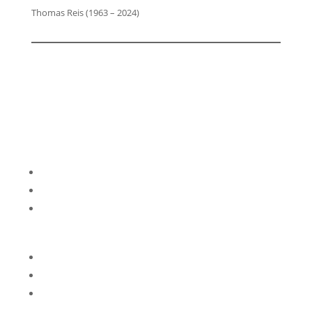
Thomas Reis (1963 – 2024)
Impressum
Datenschutzerklärung
Kontakt
Privatsphäre-Einstellungen ändern
Historie der Privatsphäre-Einstellungen
Einwilligungen widerrufen