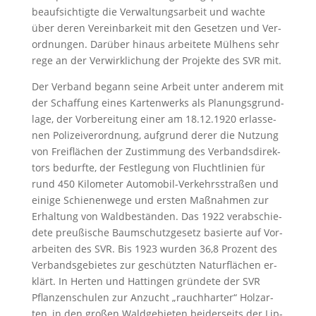
be­auf­sich­tig­te die Ver­wal­tungs­ar­beit und wach­te
über de­ren Ver­ein­bar­keit mit den Ge­set­zen und Ver­
ord­nun­gen. Darüber hin­aus ar­bei­te­te Mül­hens sehr
re­ge an der Ver­wirk­li­chung der Pro­jek­te des SVR mit.
Der Ver­band be­gann sei­ne Ar­beit un­ter an­de­rem mit
der Schaf­fung ei­nes Kar­ten­werks als Planungsgrund­
la­ge, der Vor­be­rei­tung ei­ner am 18.12.1920 er­las­se­
nen Po­li­zei­ver­ord­nung, auf­grund de­rer die Nut­zung
von Frei­flä­chen der Zu­stim­mung des Ver­bands­di­rek­
tors be­durf­te, der Fest­le­gung von Flucht­li­ni­en für
rund 450 Ki­lo­me­ter Au­to­mo­bil-Ver­kehrs­stra­ßen und
ei­ni­ge Schie­nen­we­ge und ers­ten Maß­nah­men zur
Er­hal­tung von Wald­be­stän­den. Das 1922 ver­ab­schie­
de­te preu­ßi­sche Baumschutz­ge­setz ba­sier­te auf Vor­
ar­bei­ten des SVR. Bis 1923 wur­den 36,8 Pro­zent des
Verbandsgebie­tes zur ge­schütz­ten Na­tur­flä­chen er­
klärt. In Her­ten und Hat­tin­gen grün­de­te der SVR
Pflan­zen­schu­len zur An­zucht „rauch­har­ter“ Holz­ar­
ten, in den gro­ßen Wald­ge­bie­ten bei­der­seits der Lip­