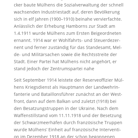
cker bau­te Mül­hens die Sozialverwaltung der schnell
wach­sen­den In­dus­trie­stadt auf, de­ren Be­völ­ke­rung
sich in elf Jah­ren (1900–1910) bei­na­he ver­vier­fach­te.
An­läss­lich der Er­he­bung Ham­borns zur Stadt am
1.4.1911 wur­de Mül­hens zum Ers­ten Bei­ge­ord­ne­ten
er­nannt. 1914 war er Wohl­fahrts- und Steu­er­de­zer­
nent und ferner zu­stän­dig für das Stan­des­amt, Mel­
de- und Mi­li­tär­sa­chen so­wie die Rechts­strei­te der
Stadt. Einer Par­tei hat Mül­hens nicht an­ge­hört, er
stand je­doch der Zen­trums­par­tei na­he
Seit Sep­tem­ber 1914 leis­te­te der Re­ser­ve­of­fi­zier Mül­
hens Kriegs­dienst als Haupt­mann der LandwehrIn­
fan­te­rie und Ba­tail­lons­füh­rer zu­nächst an der West­
front, dann auf dem Bal­kan und zu­letzt (1918) bei
den Be­sat­zungs­trup­pen in der Ukrai­ne. Nach dem
Waf­fen­still­stand vom 11.11.1918 und der Be­set­zung
der Schwarz­meer­hä­fen durch fran­zö­si­sche Trup­pen
wur­de Mül­hens’ Ein­heit auf fran­zö­si­sche In­ter­ven­ti­
on im De­zem­ber 1918 an der schon be­gon­ne­nen