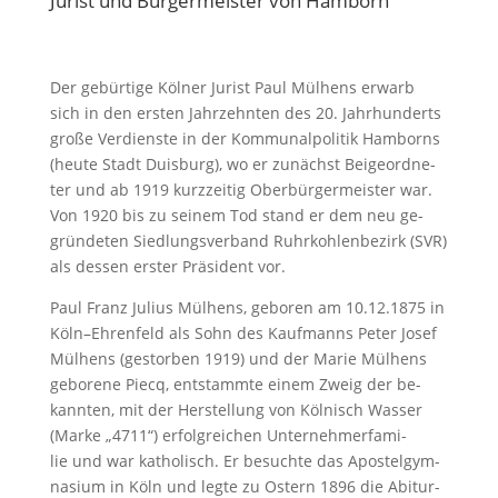
Jurist und Bürgermeister von Hamborn
Der ge­bür­ti­ge Köl­ner Ju­rist Paul Mül­hens er­warb
sich in den ers­ten Jahr­zehn­ten des 20. Jahr­hun­derts
gro­ße Ver­diens­te in der Kom­mu­nal­po­li­tik Ham­borns
(heu­te Stadt Duis­burg), wo er zunächst Beigeordne­
ter und ab 1919 kurz­zei­tig Ober­bür­ger­meis­ter war.
Von 1920 bis zu sei­nem Tod stand er dem neu ge­
grün­de­ten Sied­lungs­ver­band Ruhr­koh­len­be­zirk (SVR)
als des­sen ers­ter Prä­si­dent vor.
Paul Franz Ju­li­us Mül­hens, ge­bo­ren am 10.12.1875 in
Köln–Eh­ren­feld als Sohn des Kauf­manns Pe­ter Jo­sef
Mül­hens (ge­stor­ben 1919) und der Ma­rie Mül­hens
ge­bo­re­ne Piecq, ent­stamm­te ei­nem Zweig der be­
kann­ten, mit der Her­stel­lung von Köl­nisch Was­ser
(Mar­ke „4711“) erfolgreichen Unternehmerfa­mi­
lie und war ka­tho­lisch. Er be­such­te das Apos­tel­gym­
na­si­um in Köln und leg­te zu Os­tern 1896 die Ab­itur­