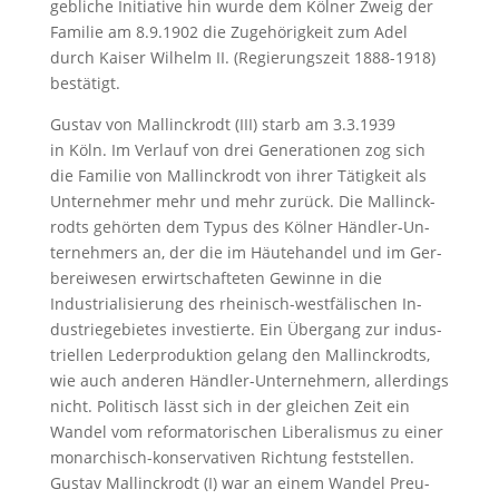
geb­li­che In­itia­ti­ve hin wur­de dem Köl­ner Zweig der
Fa­mi­lie am 8.9.1902 die Zu­ge­hö­rig­keit zum Adel
durch Kai­ser Wil­helm II. (Re­gie­rungs­zeit 1888-1918)
be­stä­tigt.
Gus­tav von Mal­linck­rodt (III) starb am 3.3.1939
in Köln. Im Ver­lauf von drei Ge­ne­ra­tio­nen zog sich
die Fa­mi­lie von Mal­linck­rodt von ih­rer Tä­tig­keit als
Un­ter­neh­mer mehr und mehr zu­rück. Die Mal­linck­
rodts ge­hör­ten dem Ty­pus des Köl­ner Händ­ler-Un­
ter­neh­mers an, der die im Häu­te­han­del und im Ger­
ber­ei­we­sen er­wirt­schaf­te­ten Ge­win­ne in die
Industria­li­sie­rung des rhei­nisch-west­fä­li­schen In­
dus­trie­ge­bie­tes in­ves­tier­te. Ein Übergang zur in­dus­
tri­el­len Le­der­pro­duk­ti­on ge­lang den Mal­linck­rodts,
wie auch an­de­ren Händ­ler-Un­ter­neh­mern, al­ler­dings
nicht. Po­li­tisch lässt sich in der glei­chen Zeit ein
Wan­del vom re­for­ma­to­ri­schen Li­be­ra­lis­mus zu ei­ner
mon­ar­chisch-kon­ser­va­ti­ven Richtung fest­stel­len.
Gus­tav Mal­linck­rodt (I) war an ei­nem Wan­del Preu­