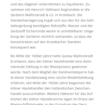
und das Ha­ge­ner Un­ter­neh­men zu li­qui­die­ren. Zu­
sam­men mit Hein­rich Voll­mann be­grün­de­te er die
Ger­be­rei Mal­linck­rodt & Co. in Krom­bach. Die
Standortverla­ge­rung er­gab sich aus den für die Sohl­
le­der­ger­bung be­nö­tig­ten Roh­stof­fe: Was­ser und der
Gerb­stoff Ei­chen­rin­de wa­ren in un­mit­tel­ba­rer Um­ge­
bung der Ger­be­rei reich­lich vor­han­den, so dass die
Kon­zen­tra­ti­on auf den Krom­ba­cher Stand­ort
konsequent war.
Bis Mit­te der 1830er Jah­re hat­te Gus­tav Mal­linck­rodt
(I) er­kannt, dass der Kölner Häutehan­del ei­ne do­mi­
nie­ren­de Stel­lung in der Rhein­pro­vinz ge­win­nen
würde. Nach dem Weg­fall der Kon­ti­nen­tal­sper­re hat­
te die­ser Han­dels­zweig ei­ne ra­sche Wie­der­be­le­bung
er­fah­ren, seit Mit­te der 1820er Jah­re be­gan­nen die
Köl­ner Häutehändler den hol­län­di­schen Zwi­schen­
han­del aus­zu­schal­ten. Wei­te­re Fak­to­ren für das Auf­
blü­hen der Köl­ner Häu­te­bran­che la­gen im Er­lass der
Rhein­schif­fahrts­ak­te, in der Grün­dung des Deut­