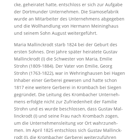
cke, ge­hei­ra­tet hat­te, ent­schloss er sich zur Auf­ga­be
der Dortmun­der Un­ter­neh­men. Die Sia­mo­se­fa­brik
wur­de an Mit­ar­bei­ter des Un­ter­neh­mens ab­ge­ge­ben
und die Woll­hand­lung von Her­mann Mei­ninghaus
und sei­nem Sohn Au­gust wei­ter­ge­führt.
Ma­ria Mal­linck­rodt starb 1824 bei der Ge­burt des
ers­ten Soh­nes. Drei Jah­re spä­ter hei­ra­te­te Gus­tav
Mal­linck­rodt (I) die Schwes­ter von Ma­ria, Emi­lie
Strohn (1809-1884). Der Va­ter von Emi­lie, Ge­org
Strohn (1763-1822), war in Weh­ring­hau­sen bei Ha­gen
In­ha­ber ei­ner Ger­be­rei ge­we­sen und hat­te schon
1817 ei­ne wei­te­re Ger­be­rei in Krom­bach bei Sie­gen
ge­grün­det. Die Lei­tung des Krom­ba­cher Un­ter­neh­
mens er­folg­te nicht zur Zu­frie­den­heit der Fa­mi­lie
Strohn und es wur­de be­schlos­sen, dass Gus­tav Mal­
linck­rodt (I) und sei­ne Frau nach Krom­bach zo­gen,
um die Un­ter­neh­mens­lei­tung vor Ort wahr­zu­neh­
men. Im April 1825 ent­schloss sich Gus­tav Mal­linck­
rodt (I), die Krom­ba­cher Ger­be­rei weiterzufüh­ren