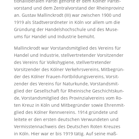
tio­nal­li­be­ra­len Par­tei ge­hör­te er dem Köl­ner Par­tei­
vor­stand und dem Zen­tral­vor­stand der Rhein­pro­vinz
an. Gus­tav Mallinck­rodt (III) war zwi­schen 1900 und
1919 als Stadt­ver­ord­ne­ter in Köln vor al­lem um die
Grün­dung der Han­dels­hoch­schu­le und des Mu­se­
ums für Han­del und In­dus­trie bemüht.
Mal­linck­rodt war Vor­stands­mit­glied des Ver­eins für
Han­del und In­dus­trie, stellvertretender Vor­sit­zen­der
des Ver­eins für Volks­hy­gie­ne, stell­ver­tre­ten­der
Vorsitzender des Köl­ner Ver­kehrs­ver­eins, Mit­be­grün­
der des Köl­ner Frau­en-Fortbildungsver­eins, Vor­sit­
zen­der des Ver­eins für Na­tur­kun­de, Vor­stands­mit­
glied der Ge­sell­schaft für Rhei­ni­sche Ge­schichts­kun­
de, Vor­stands­mit­glied des Provinzialvereins vom Ro­
ten Kreuz in Köln und Mit­be­grün­der so­wie Eh­ren­mit­
glied des Köl­ner Renn­ver­eins. 1914 grün­de­te und
lei­te­te er den ers­ten deut­schen Ver­wun­de­ten und
Ver­miss­ten­nach­weis des Deut­schen Ro­ten Kreu­zes
in Köln. Hier war er bis 1919 tätig. Auf sei­ne ma­ß­