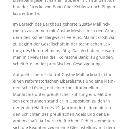
Ei­sen­bahn­ge­sell­schaft an, wo­bei er sich auf den Aus­
bau der Stre­cke von Bonn über Ko­blenz nach Bin­gen
kon­zen­trier­te.
Im Be­reich des Berg­baus ge­hör­te Gus­tav Mal­linck­
rodt (I) zu­sam­men mit Gus­tav Mevissen zu den Grün­
dern des Köl­ner Berg­werks-Ver­eins. Mal­linck­rodt war
zu Be­ginn der Ge­sell­schaft in der tech­ni­schen Lei­
tung des Un­ter­neh­mens tä­tig. Das Vor­ha­ben, zusam­
men mit Me­vis­sen die „Köl­ni­sche Bank” zu grün­den,
schei­ter­te an der preußischen Ge­setz­ge­bung.
Auf po­li­ti­schem Feld trat Gus­tav Mal­linck­rodt (I) für
ei­nen re­for­ma­to­ri­schen Liberalismus und ei­ne klein­
deut­sche Lö­sung mit ei­ner kon­sti­tu­tio­nel­len
Monarchie un­ter preu­ßi­scher Füh­rung ein. Mit die­
sen For­de­run­gen stand er in Opposition zu den in
der ers­ten Hälf­te des 19. Jahr­hun­derts do­mi­nie­ren­
den Schich­ten des preu­ßi­schen Adels und der Be­
am­ten­schaft. Auf wirt­schaft­li­chem Ge­biet stemm­ten
sich die Be­am­ten ge­gen ei­ne Gleich­stel­lung mit dem