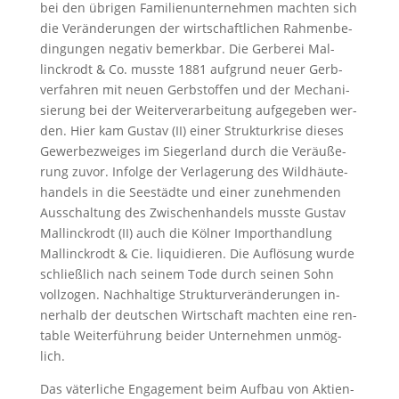
bei den üb­ri­gen Fa­mi­li­en­un­ter­neh­men mach­ten sich
die Veränderungen der wirt­schaft­li­chen Rah­men­be­
din­gun­gen ne­ga­tiv be­merk­bar. Die Gerbe­rei Mal­
linck­rodt & Co. muss­te 1881 auf­grund neu­er Gerb­
ver­fah­ren mit neu­en Gerb­stof­fen und der Me­cha­ni­
sie­rung bei der Wei­ter­ver­ar­bei­tung auf­ge­ge­ben wer­
den. Hier kam Gus­tav (II) ei­ner Struk­tur­kri­se die­ses
Ge­wer­be­zwei­ges im Sie­ger­land durch die Ver­äu­ße­
rung zu­vor. In­fol­ge der Ver­la­ge­rung des Wild­häu­te­
han­dels in die See­städ­te und ei­ner zu­neh­men­den
Aus­schal­tung des Zwi­schen­han­dels muss­te Gus­tav
Mal­linck­rodt (II) auch die Köl­ner Im­port­hand­lung
Mal­linck­rodt & Cie. li­qui­die­ren. Die Auf­lö­sung wur­de
schlie­ß­lich nach sei­nem To­de durch sei­nen Sohn
voll­zo­gen. Nach­hal­ti­ge Strukturverände­run­gen in­
ner­halb der deut­schen Wirt­schaft mach­ten ei­ne ren­
ta­ble Weiter­füh­rung bei­der Un­ter­neh­men un­mög­
lich.
Das vä­ter­li­che En­ga­ge­ment beim Auf­bau von Ak­ti­en­