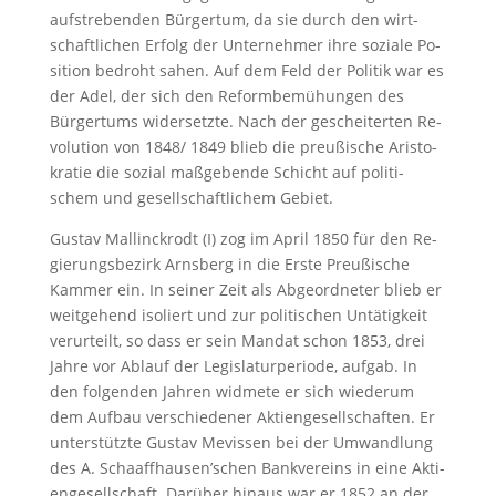
auf­stre­ben­den Bür­ger­tum, da sie durch den wirt­
schaft­li­chen Er­folg der Un­ter­neh­mer ih­re so­zia­le Po­
si­ti­on be­droht sa­hen. Auf dem Feld der Po­li­tik war es
der Adel, der sich den Re­form­be­mü­hun­gen des
Bürgertums wi­der­setz­te. Nach der ge­schei­ter­ten Re­
vo­lu­ti­on von 1848/ 1849 blieb die preu­ßi­sche Aris­to­
kra­tie die so­zi­al ma­ß­ge­ben­de Schicht auf po­li­ti­
schem und gesellschaft­li­chem Ge­biet.
Gus­tav Mal­linck­rodt (I) zog im April 1850 für den Re­
gie­rungs­be­zirk Arns­berg in die Ers­te Preu­ßi­sche
Kam­mer ein. In sei­ner Zeit als Ab­ge­ord­ne­ter blieb er
weit­ge­hend iso­liert und zur po­li­ti­schen Un­tä­tig­keit
ver­ur­teilt, so dass er sein Man­dat schon 1853, drei
Jah­re vor Ab­lauf der Le­gis­la­tur­pe­ri­ode, auf­gab. In
den fol­gen­den Jah­ren wid­me­te er sich wie­der­um
dem Auf­bau ver­schie­de­ner Ak­ti­en­ge­sell­schaf­ten. Er
un­ter­stütz­te Gus­tav Me­vis­sen bei der Um­wand­lung
des A. Schaaff­hau­sen’schen Bank­ver­eins in ei­ne Ak­ti­
en­ge­sell­schaft. Dar­über hin­aus war er 1852 an der