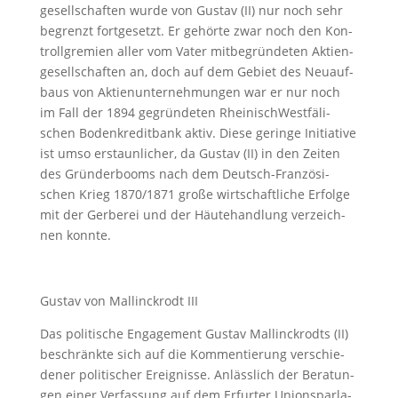
ge­sell­schaf­ten wur­de von Gus­tav (II) nur noch sehr
be­grenzt fort­ge­setzt. Er ge­hör­te zwar noch den Kon­
troll­gre­mi­en al­ler vom Va­ter mit­be­grün­de­ten Ak­ti­en­
ge­sell­schaf­ten an, doch auf dem Ge­biet des Neu­auf­
baus von Ak­ti­en­un­ter­neh­mun­gen war er nur noch
im Fall der 1894 ge­grün­de­ten RheinischWest­fä­li­
schen Bo­den­kre­dit­bank ak­tiv. Die­se ge­rin­ge In­itia­ti­ve
ist um­so erstaun­li­cher, da Gus­tav (II) in den Zei­ten
des Grün­der­booms nach dem Deutsch-Franzö­si­
schen Krieg 1870/1871 gro­ße wirt­schaft­li­che Er­fol­ge
mit der Ger­be­rei und der Häu­te­hand­lung ver­zeich­
nen konn­te.
Gustav von Mallinckrodt III
Das po­li­ti­sche En­ga­ge­ment Gus­tav Mal­linck­rodts (II)
be­schränk­te sich auf die Kommentie­rung ver­schie­
de­ner po­li­ti­scher Er­eig­nis­se. An­läss­lich der Be­ra­tun­
gen ei­ner Ver­fas­sung auf dem Er­fur­ter Uni­ons­par­la­