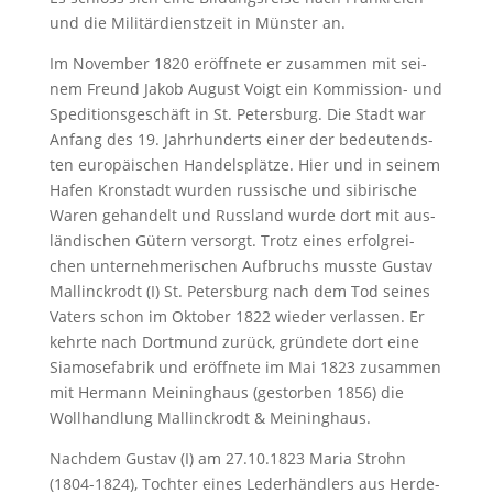
und die Mi­li­tär­dienst­zeit in Müns­ter an.
Im No­vem­ber 1820 er­öff­ne­te er zu­sam­men mit sei­
nem Freund Ja­kob Au­gust Voigt ein Kommission- und
Spe­di­ti­ons­ge­schäft in St. Pe­ters­burg. Die Stadt war
An­fang des 19. Jahr­hun­derts ei­ner der be­deu­tends­
ten eu­ro­päi­schen Han­dels­plät­ze. Hier und in sei­nem
Ha­fen Kron­stadt wur­den rus­si­sche und si­bi­ri­sche
Wa­ren ge­han­delt und Russ­land wur­de dort mit aus­
län­di­schen Gü­tern ver­sorgt. Trotz ei­nes er­folg­rei­
chen un­ter­neh­me­ri­schen Auf­bruchs muss­te Gus­tav
Mal­linck­rodt (I) St. Pe­ters­burg nach dem Tod sei­nes
Va­ters schon im Ok­to­ber 1822 wie­der ver­las­sen. Er
kehr­te nach Dort­mund zu­rück, grün­de­te dort ei­ne
Sia­mo­se­fa­brik und er­öff­ne­te im Mai 1823 zu­sam­men
mit Her­mann Meininghaus (ge­stor­ben 1856) die
Woll­hand­lung Mal­linck­rodt & Mei­ninghaus.
Nach­dem Gus­tav (I) am 27.10.1823 Ma­ria Strohn
(1804-1824), Toch­ter ei­nes Lederhändlers aus Her­de­