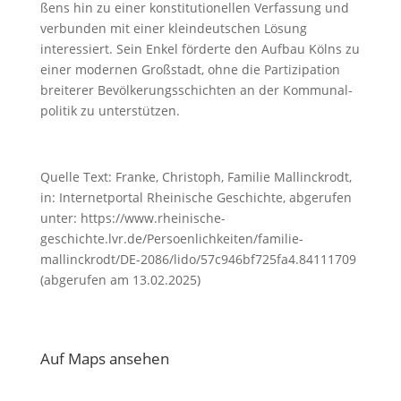
ßens hin zu ei­ner kon­sti­tu­tio­nel­len Ver­fas­sung und
ver­bun­den mit ei­ner klein­deut­schen Lö­sung
interessiert. Sein En­kel för­der­te den Auf­bau Kölns zu
ei­ner mo­der­nen Groß­stadt, oh­ne die Par­ti­zi­pa­ti­on
brei­te­rer Be­völ­ke­rungs­schich­ten an der Kom­mu­nal­
po­li­tik zu unterstützen.
Quelle Text: Franke, Christoph, Familie Mallinckrodt,
in: Internetportal Rheinische Geschichte, abgerufen
unter: https://www.rheinische-
geschichte.lvr.de/Persoenlichkeiten/familie-
mallinckrodt/DE-2086/lido/57c946bf725fa4.84111709
(abgerufen am 13.02.2025)
Auf Maps ansehen