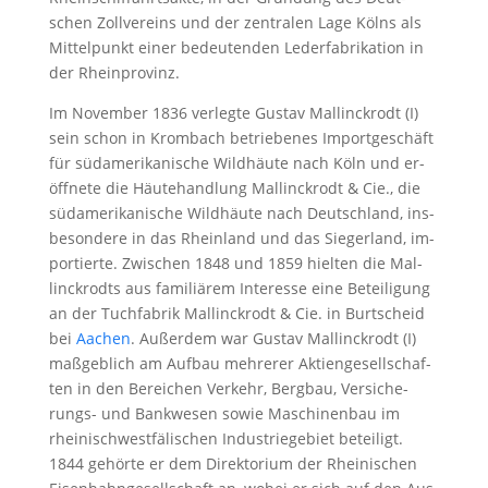
schen Zoll­ver­eins und der zen­tra­len La­ge Kölns als
Mit­tel­punkt ei­ner be­deu­ten­den Le­der­fa­bri­ka­ti­on in
der Rhein­pro­vinz.
Im No­vem­ber 1836 ver­leg­te Gus­tav Mal­linck­rodt (I)
sein schon in Krom­bach be­trie­be­nes Im­port­ge­schäft
für süd­ame­ri­ka­ni­sche Wild­häu­te nach Köln und er­
öff­ne­te die Häutehand­lung Mal­linck­rodt & Cie., die
süd­ame­ri­ka­ni­sche Wild­häu­te nach Deutschland, ins­
be­son­de­re in das Rhein­land und das Sie­ger­land, im­
por­tier­te. Zwi­schen 1848 und 1859 hiel­ten die Mal­
linck­rodts aus fa­mi­liä­rem In­ter­es­se ei­ne Be­tei­li­gung
an der Tuch­fa­brik Mal­linck­rodt & Cie. in Burt­scheid
bei
Aa­chen
. Au­ßer­dem war Gus­tav Mallinck­rodt (I)
ma­ß­geb­lich am Auf­bau meh­re­rer Ak­ti­en­ge­sell­schaf­
ten in den Be­rei­chen Ver­kehr, Berg­bau, Ver­si­che­
rungs- und Bank­we­sen so­wie Ma­schi­nen­bau im
rheinischwest­fä­li­schen In­dus­trie­ge­biet be­tei­ligt.
1844 ge­hör­te er dem Di­rek­to­ri­um der Rhei­ni­schen