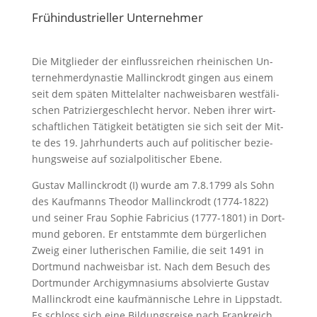
Frühindustrieller Unternehmer
Die Mit­glie­der der ein­fluss­rei­chen rhei­ni­schen Un­
ter­neh­mer­dy­nas­tie Mal­linck­rodt gingen aus ei­nem
seit dem spä­ten Mit­tel­al­ter nach­weis­ba­ren west­fä­li­
schen Patriziergeschlecht her­vor. Ne­ben ih­rer wirt­
schaft­li­chen Tä­tig­keit be­tä­tig­ten sie sich seit der Mit­
te des 19. Jahr­hun­derts auch auf po­li­ti­scher be­zie­
hungs­wei­se auf sozialpolitischer Ebe­ne.
Gus­tav Mal­linck­rodt (I) wur­de am 7.8.1799 als Sohn
des Kauf­manns Theo­dor Mallinckrodt (1774-1822)
und sei­ner Frau So­phie Fa­bri­ci­us (1777-1801) in Dort­
mund gebo­ren. Er ent­stamm­te dem bür­ger­li­chen
Zweig ei­ner lutherischen Fa­mi­lie, die seit 1491 in
Dort­mund nach­weis­bar ist. Nach dem Be­such des
Dort­mun­der Archigymnasiums ab­sol­vier­te Gus­tav
Mal­linck­rodt ei­ne kauf­män­ni­sche Leh­re in Lippstadt.
Es schloss sich ei­ne Bil­dungs­rei­se nach Frank­reich