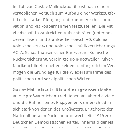
Im Fall von Gus­tav Mal­linck­rodt (III) ist nach ei­nem
ver­geb­li­chen Ver­such zum Auf­bau ei­ner Werk­zeug­fa­
brik ein star­ker Rück­gang un­ter­neh­me­ri­scher In­no­
va­ti­on und Risikoüber­nah­men fest­zu­stel­len. Die Mit­
glied­schaft in zahl­rei­chen Auf­sichts­rä­ten (un­ter an­
de­rem Ei­sen- und Stahl­wer­ke Hoesch AG, Co­lo­nia
Köl­ni­sche Feu­er- und Köl­ni­sche Un­fall-Ver­si­che­rungs
AG, A. Schaaff­hau­sen’scher Bank­ver­ein, Köl­ni­sche
Rückversicherung, Ver­ei­nig­te Köln-Rott­wei­ler Pul­ver­
fa­bri­ken) bil­de­ten ne­ben sei­nem um­fang­rei­chen Ver­
mö­gen die Grund­la­ge für die Wie­der­auf­nah­me des
po­li­ti­schen und so­zi­al­po­li­ti­schen Wir­kens.
Gus­tav Mal­linck­rodt (III) knüpf­te in ge­wis­sem Ma­ße
an die gro­ßvä­ter­li­chen Tra­di­tio­nen an, aber die Zie­le
und die Büh­ne sei­nes En­ga­ge­ments un­ter­schie­den
sich stark von denen des Gro­ßva­ters. Er ge­hör­te der
Na­tio­nal­li­be­ra­len Par­tei an und wech­sel­te 1919 zur
Deut­schen De­mo­kra­ti­schen Par­tei. In­ner­halb der Na­