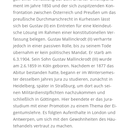
ment im Jah­re 1850 und der sich zu­spit­zen­den Kon­
fron­ta­ti­on zwi­schen Ös­ter­reich und Preu­ßen um das
preu­ßi­sche Durch­marsch­recht in Kur­hes­sen lässt
sich bei Gus­tav (II) ein Ein­tre­ten für ei­ne klein­deut­
sche Lö­sung im Rah­men ei­ner kon­sti­tu­tio­nel­len Ver­
fas­sung be­le­gen. Gus­tav Mal­linck­rodt (II) ver­harr­te
je­doch in ei­ner pas­si­ven Rol­le, bis zu sei­nem To­de
über­nahm er kein po­li­ti­sches Man­dat. Er starb am
6.3.1904. Sein Sohn Gus­tav Mal­linck­rodt (III) wur­de
am 2.6.1859 in Köln gebo­ren. Nach­dem er 1877 das
Ab­itur be­stan­den hat­te, be­gann er im Win­ter­se­mes­
ter des­sel­ben Jah­res Ju­ra zu stu­die­ren, zu­nächst in
Hei­del­berg, spä­ter in Straß­burg, um dort auch sei­
nen Mi­li­tär­dienst­pflich­ten nach­zu­kom­men und
schlie­ß­lich in Göt­tin­gen. Hier be­en­de­te er das Ju­ra­
stu­di­um mit ei­ner Pro­mo­ti­on zu ei­nem The­ma der Ei­
gen­tums­leh­re. Es folg­ten Auf­ent­hal­te in Lon­don und
Ant­wer­pen, um sich mit den Ge­wohn­hei­ten des Häu­
te­han­dels ver­traut zu ma­chen.