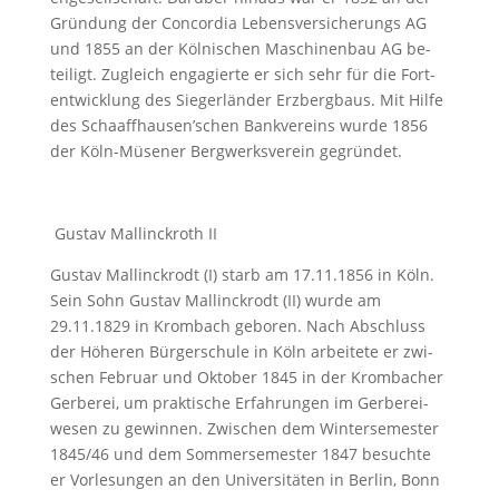
Grün­dung der Con­cor­dia Le­bens­ver­si­che­rungs AG
und 1855 an der Köl­ni­schen Ma­schi­nen­bau AG be­
tei­ligt. Zu­gleich en­ga­gier­te er sich sehr für die Fort­
ent­wick­lung des Sie­ger­län­der Erz­berg­baus. Mit Hil­fe
des Schaaffhausen’schen Bank­ver­eins wur­de 1856
der Köln-Mü­se­ner Berg­werks­ver­ein gegrün­det.
Gustav Mallinckroth II
Gus­tav Mal­linck­rodt (I) starb am 17.11.1856 in Köln.
Sein Sohn Gus­tav Mal­linck­rodt (II) wur­de am
29.11.1829 in Krom­bach ge­bo­ren. Nach Ab­schluss
der Hö­he­ren Bür­ger­schu­le in Köln ar­bei­te­te er zwi­
schen Fe­bru­ar und Ok­to­ber 1845 in der Krom­ba­cher
Ger­be­rei, um prak­ti­sche Er­fah­run­gen im Ger­ber­ei­
we­sen zu ge­win­nen. Zwi­schen dem Win­ter­se­mes­ter
1845/46 und dem Som­mer­se­mes­ter 1847 be­such­te
er Vor­le­sun­gen an den Uni­ver­si­täten in Ber­lin, Bonn