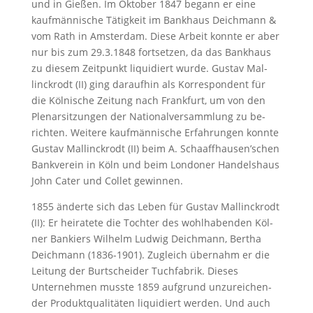
und in Gie­ßen. Im Ok­to­ber 1847 be­gann er ei­ne
kauf­män­ni­sche Tä­tig­keit im Bank­haus Deich­mann &
vom Rath in Ams­ter­dam. Die­se Ar­beit konn­te er aber
nur bis zum 29.3.1848 fort­set­zen, da das Bank­haus
zu die­sem Zeit­punkt li­qui­diert wur­de. Gustav Mal­
linck­rodt (II) ging dar­auf­hin als Kor­re­spon­dent für
die Köl­ni­sche Zei­tung nach Frank­furt, um von den
Ple­nar­sit­zun­gen der Na­tio­nal­ver­samm­lung zu be­
rich­ten. Wei­te­re kauf­män­ni­sche Er­fah­run­gen konn­te
Gus­tav Mal­linck­rodt (II) beim A. Schaaffhausen’schen
Bank­ver­ein in Köln und beim Lon­do­ner Han­dels­haus
John Ca­ter und Col­let ge­win­nen.
1855 än­der­te sich das Le­ben für Gus­tav Mal­linck­rodt
(II): Er hei­ra­te­te die Toch­ter des wohl­ha­ben­den Köl­
ner Ban­kiers Wil­helm Lud­wig Deich­mann, Ber­tha
Deich­mann (1836-1901). Zu­gleich über­nahm er die
Lei­tung der Burt­schei­der Tuch­fa­brik. Die­ses
Unternehmen muss­te 1859 auf­grund un­zu­rei­chen­
der Pro­dukt­qua­li­tä­ten li­qui­diert werden. Und auch