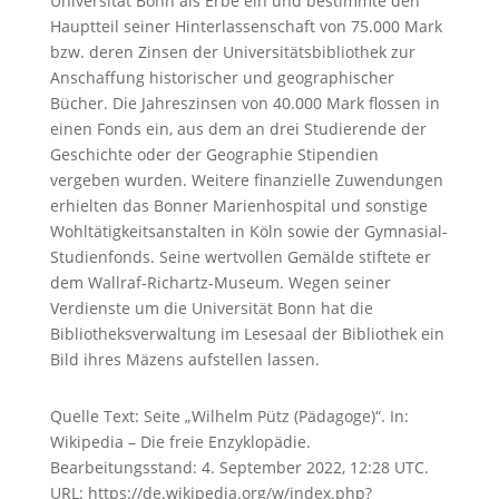
Universität Bonn als Erbe ein und bestimmte den
Hauptteil seiner Hinterlassenschaft von 75.000 Mark
bzw. deren Zinsen der Universitätsbibliothek zur
Anschaffung historischer und geographischer
Bücher. Die Jahreszinsen von 40.000 Mark flossen in
einen Fonds ein, aus dem an drei Studierende der
Geschichte oder der Geographie Stipendien
vergeben wurden. Weitere finanzielle Zuwendungen
erhielten das Bonner Marienhospital und sonstige
Wohltätigkeitsanstalten in Köln sowie der Gymnasial-
Studienfonds. Seine wertvollen Gemälde stiftete er
dem Wallraf-Richartz-Museum. Wegen seiner
Verdienste um die Universität Bonn hat die
Bibliotheksverwaltung im Lesesaal der Bibliothek ein
Bild ihres Mäzens aufstellen lassen.
Quelle Text: Seite „Wilhelm Pütz (Pädagoge)“. In:
Wikipedia – Die freie Enzyklopädie.
Bearbeitungsstand: 4. September 2022, 12:28 UTC.
URL: https://de.wikipedia.org/w/index.php?