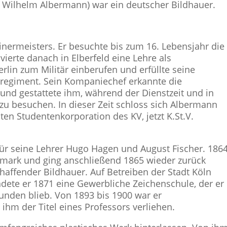
h Wilhelm Albermann) war ein deutscher Bildhauer.
nermeisters. Er besuchte bis zum 16. Lebensjahr die
ierte danach in Elberfeld eine Lehre als
rlin zum Militär einberufen und erfüllte seine
eregiment. Sein Kompaniechef erkannte die
nd gestattete ihm, während der Dienstzeit und in
zu besuchen. In dieser Zeit schloss sich Albermann
ten Studentenkorporation des KV, jetzt K.St.V.
ür seine Lehrer Hugo Hagen und August Fischer. 186
emark und ging anschließend 1865 wieder zurück
schaffender Bildhauer. Auf Betreiben der Stadt Köln
dete er 1871 eine Gewerbliche Zeichenschule, der er
bunden blieb. Von 1893 bis 1900 war er
ihm der Titel eines Professors verliehen.