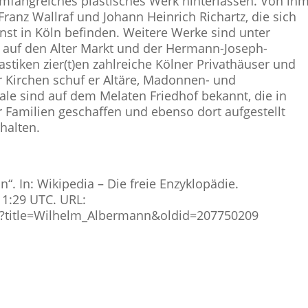
mfangreiches plastisches Werk hinterlassen. Von ih
anz Wallraf und Johann Heinrich Richartz, die sich
t in Köln befinden. Weitere Werke sind unter
auf den Alter Markt und der Hermann-Joseph-
tiken zier(t)en zahlreiche Kölner Privathäuser und
 Kirchen schuf er Altäre, Madonnen- und
le sind auf dem Melaten Friedhof bekannt, die in
 Familien geschaffen und ebenso dort aufgestellt
halten.
“. In: Wikipedia – Die freie Enzyklopädie.
11:29 UTC. URL:
hp?title=Wilhelm_Albermann&oldid=207750209