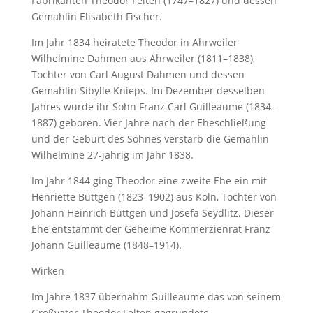
Fabrikanten Theodor Felten (1747–1827) und dessen
Gemahlin Elisabeth Fischer.
Im Jahr 1834 heiratete Theodor in Ahrweiler
Wilhelmine Dahmen aus Ahrweiler (1811–1838),
Tochter von Carl August Dahmen und dessen
Gemahlin Sibylle Knieps. Im Dezember desselben
Jahres wurde ihr Sohn Franz Carl Guilleaume (1834–
1887) geboren. Vier Jahre nach der Eheschließung
und der Geburt des Sohnes verstarb die Gemahlin
Wilhelmine 27-jährig im Jahr 1838.
Im Jahr 1844 ging Theodor eine zweite Ehe ein mit
Henriette Büttgen (1823–1902) aus Köln, Tochter von
Johann Heinrich Büttgen und Josefa Seydlitz. Dieser
Ehe entstammt der Geheime Kommerzienrat Franz
Johann Guilleaume (1848–1914).
Wirken
Im Jahre 1837 übernahm Guilleaume das von seinem
Großvater Theodor Felten gegründete