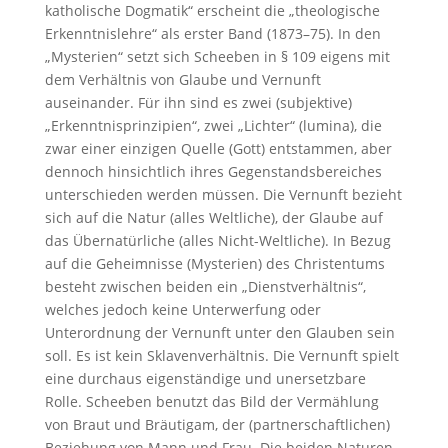
katholische Dogmatik“ erscheint die „theologische
Erkenntnislehre“ als erster Band (1873–75). In den
„Mysterien“ setzt sich Scheeben in § 109 eigens mit
dem Verhältnis von Glaube und Vernunft
auseinander. Für ihn sind es zwei (subjektive)
„Erkenntnisprinzipien“, zwei „Lichter“ (lumina), die
zwar einer einzigen Quelle (Gott) entstammen, aber
dennoch hinsichtlich ihres Gegenstandsbereiches
unterschieden werden müssen. Die Vernunft bezieht
sich auf die Natur (alles Weltliche), der Glaube auf
das Übernatürliche (alles Nicht-Weltliche). In Bezug
auf die Geheimnisse (Mysterien) des Christentums
besteht zwischen beiden ein „Dienstverhältnis“,
welches jedoch keine Unterwerfung oder
Unterordnung der Vernunft unter den Glauben sein
soll. Es ist kein Sklavenverhältnis. Die Vernunft spielt
eine durchaus eigenständige und unersetzbare
Rolle. Scheeben benutzt das Bild der Vermählung
von Braut und Bräutigam, der (partnerschaftlichen)
Beziehung von Mann und Frau. Die beiden Naturen