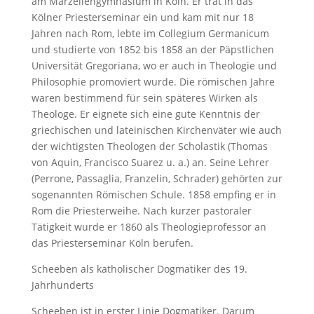
am Marzellengymnasium in Köln. Er trat in das
Kölner Priesterseminar ein und kam mit nur 18
Jahren nach Rom, lebte im Collegium Germanicum
und studierte von 1852 bis 1858 an der Päpstlichen
Universität Gregoriana, wo er auch in Theologie und
Philosophie promoviert wurde. Die römischen Jahre
waren bestimmend für sein späteres Wirken als
Theologe. Er eignete sich eine gute Kenntnis der
griechischen und lateinischen Kirchenväter wie auch
der wichtigsten Theologen der Scholastik (Thomas
von Aquin, Francisco Suarez u. a.) an. Seine Lehrer
(Perrone, Passaglia, Franzelin, Schrader) gehörten zur
sogenannten Römischen Schule. 1858 empfing er in
Rom die Priesterweihe. Nach kurzer pastoraler
Tätigkeit wurde er 1860 als Theologieprofessor an
das Priesterseminar Köln berufen.
Scheeben als katholischer Dogmatiker des 19.
Jahrhunderts
Scheeben ist in erster Linie Dogmatiker. Darum