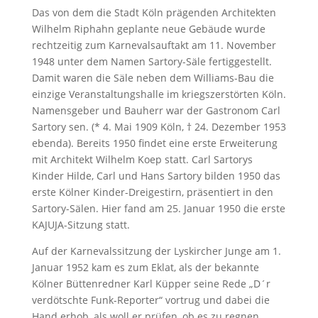
Das von dem die Stadt Köln prägenden Architekten
Wilhelm Riphahn geplante neue Gebäude wurde
rechtzeitig zum Karnevalsauftakt am 11. November
1948 unter dem Namen Sartory-Säle fertiggestellt.
Damit waren die Säle neben dem Williams-Bau die
einzige Veranstaltungshalle im kriegszerstörten Köln.
Namensgeber und Bauherr war der Gastronom Carl
Sartory sen. (* 4. Mai 1909 Köln, † 24. Dezember 1953
ebenda). Bereits 1950 findet eine erste Erweiterung
mit Architekt Wilhelm Koep statt. Carl Sartorys
Kinder Hilde, Carl und Hans Sartory bilden 1950 das
erste Kölner Kinder-Dreigestirn, präsentiert in den
Sartory-Sälen. Hier fand am 25. Januar 1950 die erste
KAJUJA-Sitzung statt.
Auf der Karnevalssitzung der Lyskircher Junge am 1.
Januar 1952 kam es zum Eklat, als der bekannte
Kölner Büttenredner Karl Küpper seine Rede „D´r
verdötschte Funk-Reporter“ vortrug und dabei die
Hand erhob, als woll er prüfen, ob es zu regnen