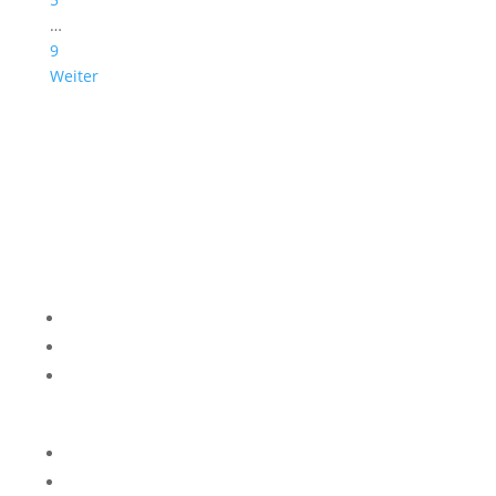
…
9
Weiter
Impressum
Datenschutzerklärung
Kontakt
Privatsphäre-Einstellungen ändern
Historie der Privatsphäre-Einstellungen