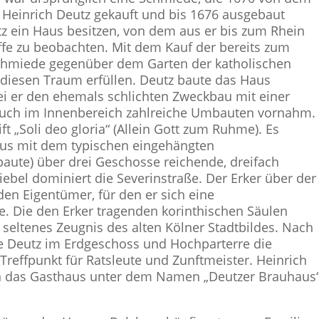
 Heinrich Deutz gekauft und bis 1676 ausgebaut
z ein Haus besitzen, von dem aus er bis zum Rhein
fe zu beobachten. Mit dem Kauf der bereits zum
Schmiede gegenüber dem Garten der katholischen
h diesen Traum erfüllen. Deutz baute das Haus
ei er den ehemals schlichten Zweckbau mit einer
 auch im Innenbereich zahlreiche Umbauten vornahm.
t „Soli deo gloria“ (Allein Gott zum Ruhme). Es
us mit dem typischen eingehängten
aute) über drei Geschosse reichende, dreifach
ebel dominiert die Severinstraße. Der Erker über der
den Eigentümer, für den er sich eine
 Die den Erker tragenden korinthischen Säulen
seltenes Zeugnis des alten Kölner Stadtbildes. Nach
e Deutz im Erdgeschoss und Hochparterre die
reffpunkt für Ratsleute und Zunftmeister. Heinrich
ten das Gasthaus unter dem Namen „Deutzer Brauhaus