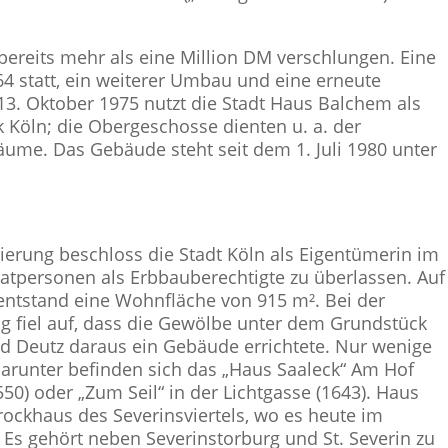
 bereits mehr als eine Million DM verschlungen. Eine
4 statt, ein weiterer Umbau und eine erneute
13. Oktober 1975 nutzt die Stadt Haus Balchem als
ek Köln; die Obergeschosse dienten u. a. der
äume. Das Gebäude steht seit dem 1. Juli 1980 unter
erung beschloss die Stadt Köln als Eigentümerin im
tpersonen als Erbbauberechtigte zu überlassen. Auf
entstand eine Wohnfläche von 915 m². Bei der
g fiel auf, dass die Gewölbe unter dem Grundstück
d Deutz daraus ein Gebäude errichtete. Nur wenige
darunter befinden sich das „Haus Saaleck“ Am Hof
50) oder „Zum Seil“ in der Lichtgasse (1643). Haus
rockhaus des Severinsviertels, wo es heute im
Es gehört neben Severinstorburg und St. Severin zu