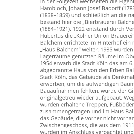
In der Folgezeit wechselten die Eige
Hambloch, Johann Josef Badorff (178
(1838–1859) und schließlich an die
bestand hier die „Bierbrauerei Balc
(1884–1921). 1922 entstand durch Ve
Hubertus die „Kölner Union Brauerei
Balchem errichtete im Hinterhof ein
„Haus Balchem“ weiter. 1935 wurden d
Lagerräume genutzten Räume im Ob
1954 erwarb die Stadt Köln das am 6
abgebrannte Haus von den Erben Bal
Stadt Köln, das Gebäude als Denkmal 
erworben, um die aufwendigen Baum
Bauaufnahmen fehlten, wurde der Gie
originalgetreu wieder aufgebaut. We
wurden erhaltene Treppen, Fußböden
zusammengetragen und im Haus Balc
das Gebäude, die vorher nicht vorh
Zwischengeschoss, die aus dem 1911
wurden im Anschluss verpachtet und 