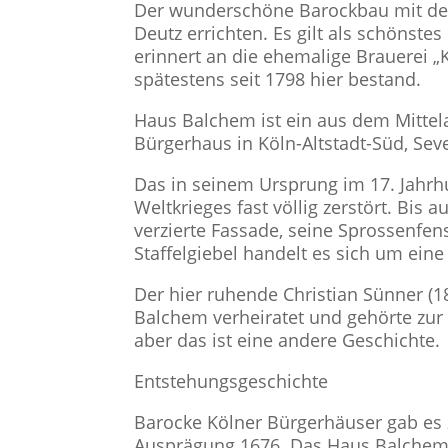
Der wunderschöne Barockbau mit dem 
Deutz errichten. Es gilt als schönst
erinnert an die ehemalige Brauerei „
spätestens seit 1798 hier bestand.
Haus Balchem ist ein aus dem Mitte
Bürgerhaus in Köln-Altstadt-Süd, Sev
Das in seinem Ursprung im 17. Jahr
Weltkrieges fast völlig zerstört. Bis
verzierte Fassade, seine Sprossenf
Staffelgiebel handelt es sich um eine
Der hier ruhende Christian Sünner (18
Balchem verheiratet und gehörte zur 
aber das ist eine andere Geschichte.
Entstehungsgeschichte
Barocke Kölner Bürgerhäuser gab es 
Ausprägung 1676. Das Haus Balchem 