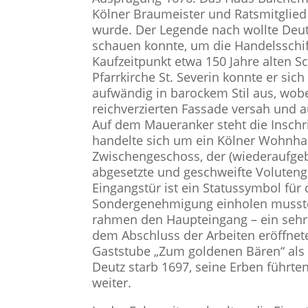
Kölner Braumeister und Ratsmitglied
wurde. Der Legende nach wollte Deut
schauen konnte, um die Handelsschif
Kaufzeitpunkt etwa 150 Jahre alten 
Pfarrkirche St. Severin konnte er sic
aufwändig in barockem Stil aus, wob
reichverzierten Fassade versah und
Auf dem Maueranker steht die Inschrif
handelte sich um ein Kölner Wohnha
Zwischengeschoss, der (wiederaufgeb
abgesetzte und geschweifte Volutengi
Eingangstür ist ein Statussymbol für 
Sondergenehmigung einholen musste.
rahmen den Haupteingang – ein sehr 
dem Abschluss der Arbeiten eröffnet
Gaststube „Zum goldenen Bären“ als T
Deutz starb 1697, seine Erben führ
weiter.