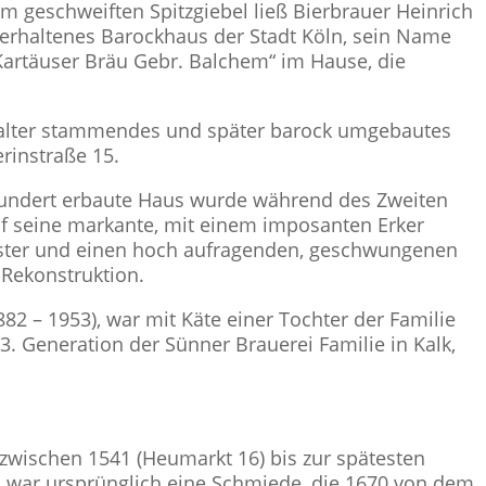
geschweiften Spitzgiebel ließ Bierbrauer Heinrich
es erhaltenes Barockhaus der Stadt Köln, sein Name
Kartäuser Bräu Gebr. Balchem“ im Hause, die
lalter stammendes und später barock umgebautes
erinstraße 15.
hundert erbaute Haus wurde während des Zweiten
 auf seine markante, mit einem imposanten Erker
enster und einen hoch aufragenden, geschwungenen
 Rekonstruktion.
82 – 1953), war mit Käte einer Tochter der Familie
3. Generation der Sünner Brauerei Familie in Kalk,
zwischen 1541 (Heumarkt 16) bis zur spätesten
war ursprünglich eine Schmiede, die 1670 von dem