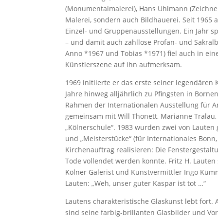
(Monumentalmalerei), Hans Uhlmann (Zeichnen, 
Malerei, sondern auch Bildhauerei. Seit 1965 ar
Einzel- und Gruppenausstellungen. Ein Jahr s
– und damit auch zahllose Profan- und Sakral
Anno *1967 und Tobias *1971) fiel auch in ei
Künstlerszene auf ihn aufmerksam.
1969 initiierte er das erste seiner legendären
Jahre hinweg alljährlich zu Pfingsten in Bornen
Rahmen der Internationalen Ausstellung für A
gemeinsam mit Will Thonett, Marianne Tralau
„Kölnerschule“. 1983 wurden zwei von Lauten ge
und „Meisterstücke“ (für Internationales Bonn,
Kirchenauftrag realisieren: Die Fenstergestalt
Tode vollendet werden konnte. Fritz H. Lauten
Kölner Galerist und Kunstvermittler Ingo Kümme
Lauten: „Weh, unser guter Kaspar ist tot …“
Lautens charakteristische Glaskunst lebt for
sind seine farbig-brillanten Glasbilder und V