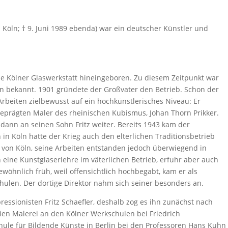
in Köln; † 9. Juni 1989 ebenda) war ein deutscher Künstler und
che Kölner Glaswerkstatt hineingeboren. Zu diesem Zeitpunkt war
in bekannt. 1901 gründete der Großvater den Betrieb. Schon der
rbeiten zielbewusst auf ein hochkünstlerisches Niveau: Er
geprägten Maler des rheinischen Kubismus, Johan Thorn Prikker.
dann an seinen Sohn Fritz weiter. Bereits 1943 kam der
 in Köln hatte der Krieg auch den elterlichen Traditionsbetrieb
ie von Köln, seine Arbeiten entstanden jedoch überwiegend in
 eine Kunstglaserlehre im väterlichen Betrieb, erfuhr aber auch
wöhnlich früh, weil offensichtlich hochbegabt, kam er als
hulen. Der dortige Direktor nahm sich seiner besonders an.
pressionisten Fritz Schaefler, deshalb zog es ihn zunächst nach
en Malerei an den Kölner Werkschulen bei Friedrich
ule für Bildende Künste in Berlin bei den Professoren Hans Kuhn