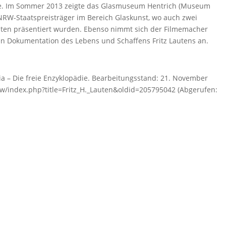
ke. Im Sommer 2013 zeigte das Glasmuseum Hentrich (Museum
 NRW-Staatspreisträger im Bereich Glaskunst, wo auch zwei
uten präsentiert wurden. Ebenso nimmt sich der Filmemacher
en Dokumentation des Lebens und Schaffens Fritz Lautens an.
edia – Die freie Enzyklopädie. Bearbeitungsstand: 21. November
g/w/index.php?title=Fritz_H._Lauten&oldid=205795042 (Abgerufen: