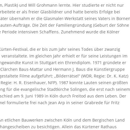
Plastik) und Will Grohmann lernte. Hier studierte er nicht nur
beitete er als freier Glasbildner und hatte bereits Erfolge bei
päter übernahm er die Glasmaler-Werkstatt seines Vaters in Borne
bauten-Aufträge. Die Zeit der Familiengründung (Geburt der Söhne
ne Periode intensiven Schaffens. Zunehmend wurde die Kölner
 Kürten-Festival, die er bis zum Jahr seines Todes über zwanzig
 veranstaltete. Im gleichen Jahr erhielt er für seine Leistungen im
ngewandte Kunst in Stuttgart ein Ehrendiplom. 1971 gründete er
, Clärchen Baus-Mattar und Hermann J. Baus die Künstlergruppe
staltete Filme aufgeführt: „Bilderrätsel“ (WDR, Regie: Dr. K. Katz)
 Regie: H. R. Eisenhauer, NFP). 1987 konnte Lauten seinen größten
ung für die evangelische Stadtkirche Solingen, die erst nach seine
 schied am 9. Juni 1989 in Köln durch Freitod aus dem Leben. Der
l formulierte frei nach Jean Arp in seiner Grabrede für Fritz
t. An etlichen Bauwerken zwischen Köln und dem Bergischen Land
orhängescheiben zu besichtigen. Allein das Kürtener Rathaus