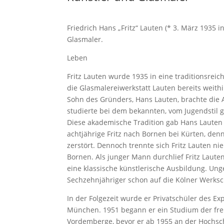
Friedrich Hans „Fritz“ Lauten (* 3. März 1935 
Glasmaler.
Leben
Fritz Lauten wurde 1935 in eine traditionsrei
die Glasmalereiwerkstatt Lauten bereits weith
Sohn des Gründers, Hans Lauten, brachte die A
studierte bei dem bekannten, vom Jugendstil 
Diese akademische Tradition gab Hans Lauten 
achtjährige Fritz nach Bornen bei Kürten, denn
zerstört. Dennoch trennte sich Fritz Lauten n
Bornen. Als junger Mann durchlief Fritz Lauten
eine klassische künstlerische Ausbildung. Unge
Sechzehnjähriger schon auf die Kölner Werksc
In der Folgezeit wurde er Privatschüler des Ex
München. 1951 begann er ein Studium der frei
Vordemberge, bevor er ab 1955 an der Hochsch