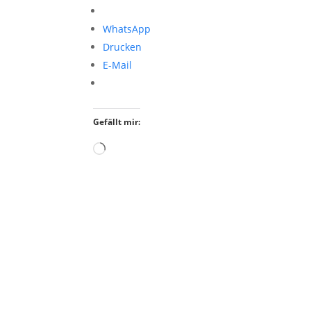
WhatsApp
Drucken
E-Mail
Gefällt mir:
Wird
geladen …