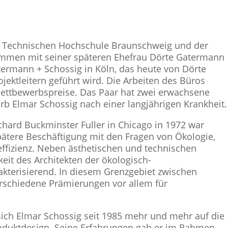
r Technischen Hochschule Braunschweig und der
mmen mit seiner späteren Ehefrau Dörte Gatermann
ermann + Schossig in Köln, das heute von Dörte
jektleitern geführt wird. Die Arbeiten des Büros
 Wettbewerbspreise. Das Paar hat zwei erwachsene
rb Elmar Schossig nach einer langjährigen Krankheit.
ard Buckminster Fuller in Chicago in 1972 war
ätere Beschäftigung mit den Fragen von Ökologie,
effizienz. Neben ästhetischen und technischen
keit des Architekten der ökologisch-
kterisierend. In diesem Grenzgebiet zwischen
verschiedene Prämierungen vor allem für
sich Elmar Schossig seit 1985 mehr und mehr auf die
oduktdesign. Seine Erfahrungen gab er im Rahmen