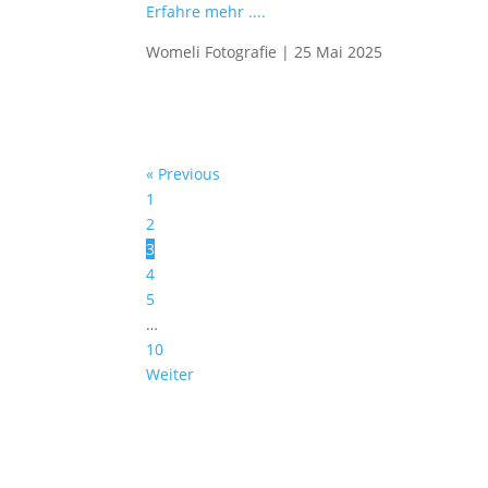
Erfahre mehr ....
Womeli Fotografie
|
25 Mai 2025
« Previous
1
2
3
4
5
…
10
Weiter