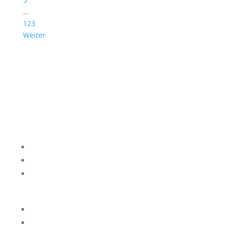
…
123
Weiter
Impressum
Datenschutzerklärung
Kontakt
Privatsphäre-Einstellungen ändern
Historie der Privatsphäre-Einstellungen